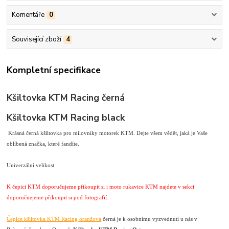
Komentáře
0
Související zboží
4
Kompletní specifikace
Kšiltovka KTM Racing černá
Kšiltovka KTM Racing black
Krásná černá kšiltovka pro milovníky motorek KTM. Dejte všem vědět, jaká je Vaše
oblíbená značka, které fandíte.
Univerzální velikost
K čepici KTM doporučujeme přikoupit si i moto rukavice KTM najdete v sekci
doporučuejeme přikoupit si pod fotografií.
Čepice kšiltovka KTM Racing oranžová
černá je k osobnímu vyzvednutí u nás v