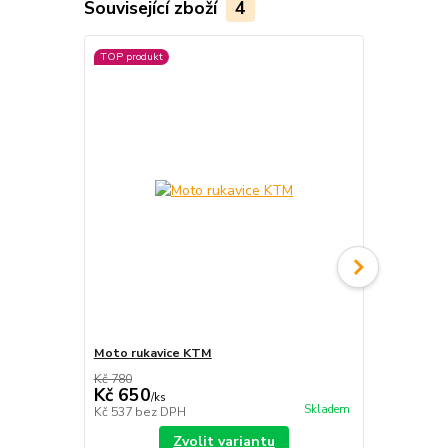
Související zboží
4
TOP produkt
Akce
Moto rukavice KTM
Bag na rake
BLACK SILV
Kč 780
Kč 650
Kč 2 899
/
ks
Skladem
Kč 537
bez DPH
Kč 2 396
bez
Zvolit variantu