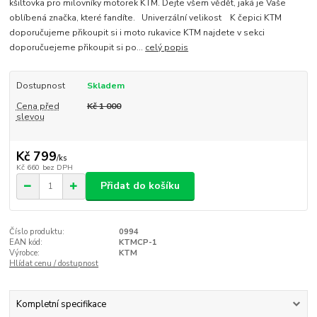
kšiltovka pro milovníky motorek KTM. Dejte všem vědět, jaká je Vaše
oblíbená značka, které fandíte. Univerzální velikost K čepici KTM
doporučujeme přikoupit si i moto rukavice KTM najdete v sekci
doporučuejeme přikoupit si po...
celý popis
Dostupnost
Skladem
Cena před
Kč 1 000
slevou
Kč 799
/
ks
Kč 660
bez DPH
Přidat do košíku
Číslo produktu:
0994
EAN kód:
KTMCP-1
Výrobce:
KTM
Hlídat cenu / dostupnost
Kompletní specifikace