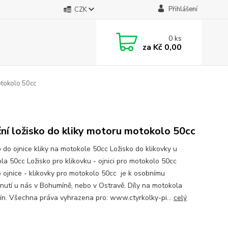
Přihlášení
CZK
0
ks
za
Kč 0,00
otokolo 50cc
ční ložisko do kliky motoru motokolo 50cc
o do ojnice kliky na motokole 50cc Ložisko do klikovky u
la 50cc Ložisko pro klikovku - ojnici pro motokolo 50cc
o ojnice - klikovky pro motokolo 50cc je k osobnímu
nutí u nás v Bohumíně, nebo v Ostravě. Díly na motokola
n. Všechna práva vyhrazena pro: www.ctyrkolky-pi...
celý