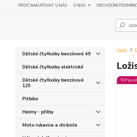
PROČ NAKUPOVAT U NÁS
O NÁS
OBCHODNÍ PODMÍNK
Úvod
E
Dětské čtyřkolky benzínové 49
Loži
Dětské čtyřkolky elektrické
Dětské čtyřkolky benzínové
TOP prod
125
Pitbike
Helmy - přilby
Moto rukavice a chrániče