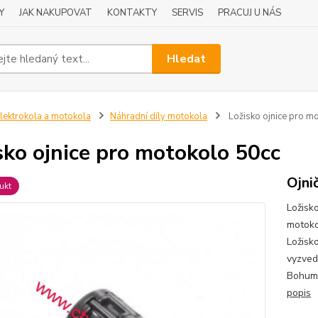
Y
JAK NAKUPOVAT
KONTAKTY
SERVIS
PRACUJ U NÁS
Hledat
lektrokola a motokola
Náhradní díly motokola
Ložisko ojnice pro m
sko ojnice pro motokolo 50cc
Ojni
ukt
Ložisk
motoko
Ložisk
vyzved
Bohumí
popis