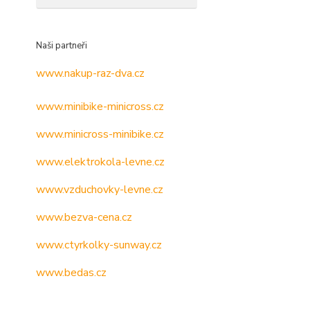
Naši partneři
www.nakup-raz-dva.cz
www.minibike-minicross.cz
www.minicross-minibike.cz
www.elektrokola-levne.cz
www.vzduchovky-levne.cz
www.bezva-cena.cz
www.ctyrkolky-sunway.cz
www.bedas.cz