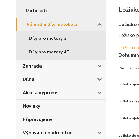
Ložisko
Moto kola
Ložisko 
Náhradní díly motokola
Ložisko p
Díly pro motory 2T
Ložisko o
Díly pro motory 4T
Bohumín
Zahrada
Všechna práv
Dílna
Ložisko ojni
Akce a výprodej
Ložisko klik
Novinky
Ložisko ojni
Připravujeme
Výbava na badminton
Ložisko do o