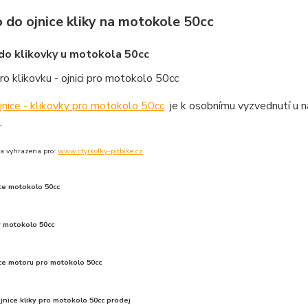
 do ojnice kliky na motokole 50cc
do klikovky u motokola 50cc
ro klikovku - ojnici pro motokolo 50cc
jnice - klikovky pro motokolo 50cc
je k osobnímu vyzvednutí u n
.
a vyhrazena pro:
www.ctyrkolky-pitbike.cz
ce motokolo 50cc
y motokolo 50cc
ce motoru pro motokolo 50cc
jnice kliky pro motokolo 50cc prodej