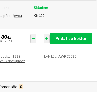
tupnost
Skladem
a před slevou
Kč 100
 80
/
ks
Přidat do košíku
66
bez DPH
roduktu:
1619
EAN kód:
AWRC0010
cenu / dostupnost
Komentáře
0