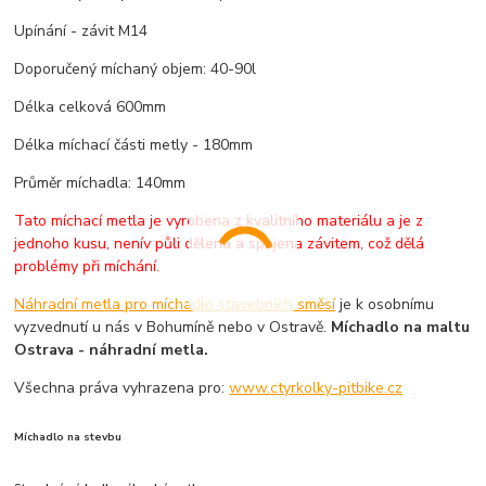
Upínání - závit M14
Doporučený míchaný objem: 40-90l
Délka celková 600mm
Délka míchací části metly - 180mm
Průměr míchadla: 140mm
Tato míchací metla je vyrobena z kvalitního materiálu a je z
jednoho kusu, nenív půli dělená a spojena závitem, což dělá
problémy při míchání.
Náhradní metla pro míchadlo stavebních směsí
je k osobnímu
vyzvednutí u nás v Bohumíně nebo v Ostravě.
Míchadlo na maltu
Ostrava - náhradní metla.
Všechna práva vyhrazena pro:
www.ctyrkolky-pitbike.cz
Míchadlo na stevbu