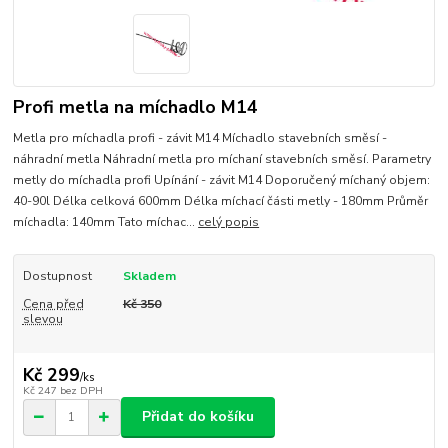
Profi metla na míchadlo M14
Metla pro míchadla profi - závit M14 Míchadlo stavebních směsí -
náhradní metla Náhradní metla pro míchaní stavebních směsí. Parametry
metly do míchadla profi Upínání - závit M14 Doporučený míchaný objem:
40-90l Délka celková 600mm Délka míchací části metly - 180mm Průměr
míchadla: 140mm Tato míchac...
celý popis
Dostupnost
Skladem
Cena před
Kč 350
slevou
Kč 299
/
ks
Kč 247
bez DPH
Přidat do košíku