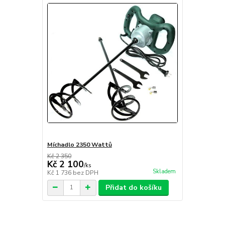
Míchadlo 2350 Wattů
Kč 2 350
Kč 2 100
/
ks
Skladem
Kč 1 736
bez DPH
Přidat do košíku