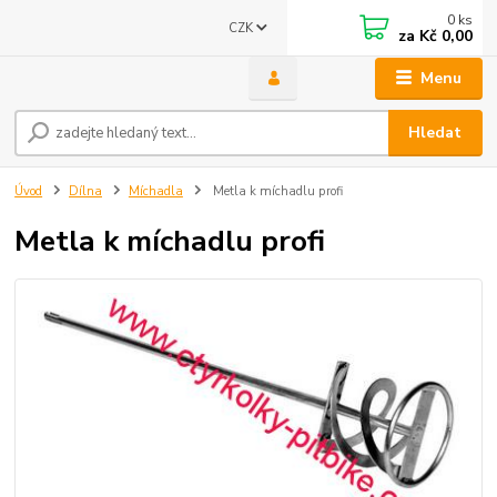
0
ks
CZK
za
Kč 0,00
Menu
Hledat
Úvod
Dílna
Míchadla
Metla k míchadlu profi
Metla k míchadlu profi