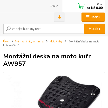
0
ks
CZK
za
Kč 0,00
Menu
Hledat
Úvod
Náhradní díly a tuning
Moto kufry
Montážní deska na moto
kufr AW957
Montážní deska na moto kufr
AW957