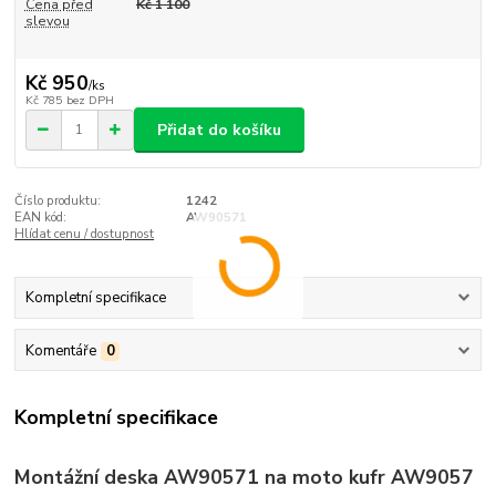
Cena před
Kč 1 100
slevou
Kč 950
/
ks
Kč 785
bez DPH
Přidat do košíku
Číslo produktu:
1242
EAN kód:
AW90571
Hlídat cenu / dostupnost
Kompletní specifikace
Komentáře
0
Kompletní specifikace
Montážní deska AW90571 na moto kufr AW9057