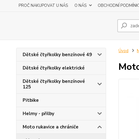
PROČ NAKUPOVAT U NÁS
O NÁS
OBCHODNÍ PODMÍNK
Úvod
M
Dětské čtyřkolky benzínové 49
Moto
Dětské čtyřkolky elektrické
Dětské čtyřkolky benzínové
125
Pitbike
Helmy - přilby
Moto rukavice a chrániče