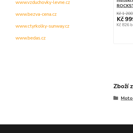
www.vzduchovky-levne.cz
ROCKS
Kč 1 200
www.bezva-cena.cz
Kč 99
Kč 826
b
www.ctyrkolky-sunway.cz
www.bedas.cz
Zboží 
Moto