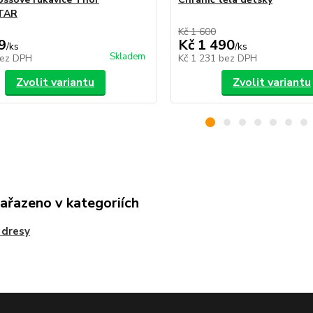
TAR
Kč 1 600
9
Kč 1 490
/
ks
/
ks
Skladem
ez DPH
Kč 1 231
bez DPH
Zvolit variantu
Zvolit variantu
zařazeno v kategoriích
 dresy