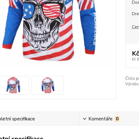
Dos
Dre
Cen
Kč
Kč 
Číslo p
Výrobc
etní specifikace
Komentáře
0
tní specifikace