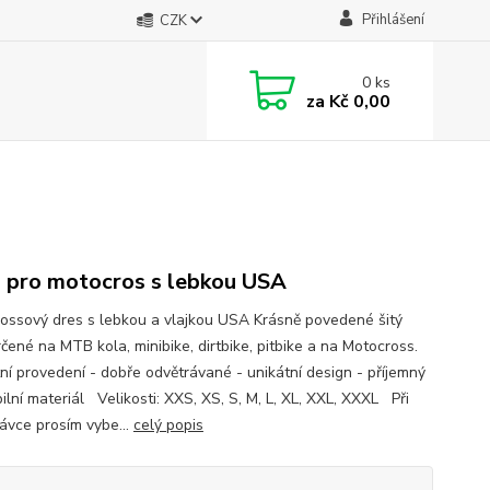
Přihlášení
CZK
0
ks
za
Kč 0,00
 pro motocros s lebkou USA
ossový dres s lebkou a vlajkou USA Krásně povedené šitý
rčené na MTB kola, minibike, dirtbike, pitbike a na Motocross.
tní provedení - dobře odvětrávané - unikátní design - příjemný
bilní materiál Velikosti: XXS, XS, S, M, L, XL, XXL, XXXL Při
ávce prosím vybe...
celý popis