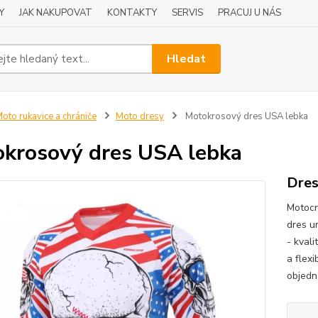
Y
JAK NAKUPOVAT
KONTAKTY
SERVIS
PRACUJ U NÁS
Hledat
oto rukavice a chrániče
Moto dresy
Motokrosový dres USA lebka
krosový dres USA lebka
Dres
Motocr
dres u
- kvali
a flexi
objedn