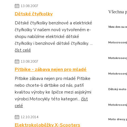
13.08.2007
Všechna p
Dětské čtyřkolky
Dětské čtyřkolky benzínové a elektrické
Moto dres na m
čtyřkolky V našem nově vytvořeném e-
shopu nabízíme elektrické dětské
čtyřkolky i benzínové dětské čtyřkolky. ...
Motocrosový
číst celé
Motokrosový
13.08.2007
Pitbike - zábava nejen pro mladé
Motokrosový
Pitbike zábava nejen pro mladé Pitbike
nebo chcete-li dirtbike od nás, patří
Dětský moto
kvalitou výroby ke špičce mezi asijskými
výrobci.Motocykly této kategori...
číst
celé
Motokrosový
12.10.2014
Moto dresy 
Elektrokoloběžky X-Scooters