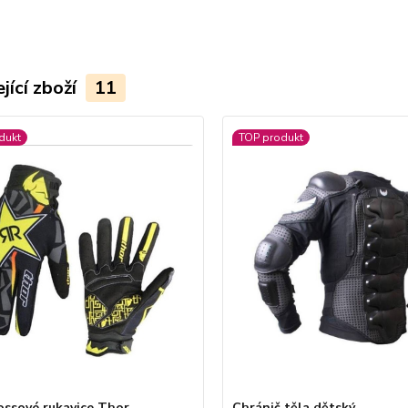
jící zboží
11
dukt
TOP produkt
ssové rukavice Thor
Chránič těla dětský