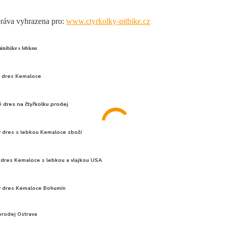
ráva vyhrazena pro:
www.ctyrkolky-pitbike.cz
inibike s lebkou
 dres Kemaloce
 dres na čtyřkolku prodej
 dres s lebkou Kemaloce zboží
 dres Kemaloce s lebkou a vlajkou USA
 dres Kemaloce Bohumín
prodej Ostrava