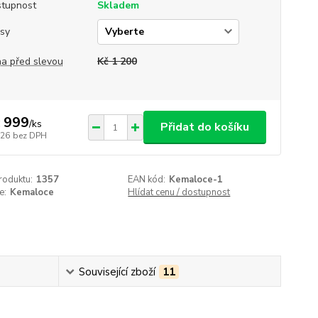
tupnost
Skladem
sy
a před slevou
Kč 1 200
 999
/
ks
Přidat do košíku
826
bez DPH
roduktu:
1357
EAN kód:
Kemaloce-1
e:
Kemaloce
Hlídat cenu / dostupnost
Související zboží
11