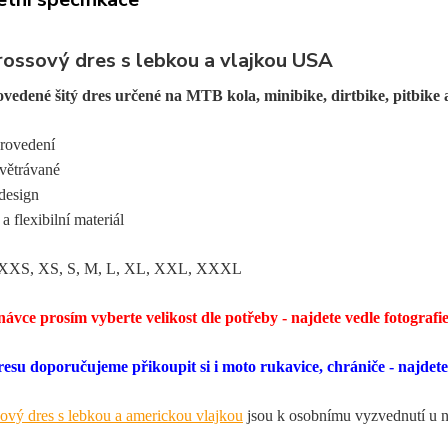
ossový dres s lebkou a vlajkou USA
vedené šitý dres určené na MTB kola, minibike, dirtbike, pitbike 
provedení
dvětrávané
 design
a flexibilní materiál
: XXS, XS, S, M, L, XL, XXL, XXXL
ávce prosím vyberte velikost dle potřeby - najdete vedle fotografie 
esu doporučujeme přikoupit si i moto rukavice, chrániče - najdete
ový dres s lebkou a americkou vlajkou
jsou k osobnímu vyzvednutí u 