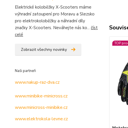
Elektrické koloběžky X-Scooters máme
výhradní zatoupení pro Moravu a Slezsko
pro elektrokoloběžky a náhradní díly
Souvise
značky X-Scooters. Neváhejte nás ko...
číst
celé
TOP pro
Zobrazit všechny novinky
Naši partneři
www.nakup-raz-dva.cz
www.minibike-minicross.cz
www.minicross-minibike.cz
www.elektrokola-levne.cz
Motokro