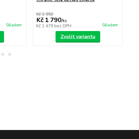
Kč 1 950
Kč 
Kč 1 790
Kč
/
ks
Skladem
Skladem
Kč 1 479
bez DPH
Kč
Zvolit variantu