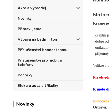
Akce a výprodej
Motocr
Novinky
Krásně po
Připravujeme
kvalitní 
-
Výbava na badminton
- dobře o
- unikátní
Příslušenství k sodasteamu
- příjemný 
Příslušenství pro mobilní
telefony
Velikosti
Ponožky
Při objedn
Elektro auta a tříkolky
K moto dr
Motocross
Novinky
Ostrava
.