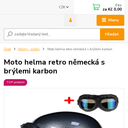
0
ks
CZK
za
Kč 0,00
Menu
Hledat
Úvod
Helmy - přilby
Moto helma retro německá s brýlemi karbon
Moto helma retro německá s
brýlemi karbon
TOP produkt