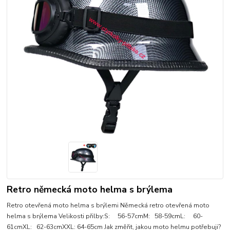
Retro německá moto helma s brýlema
Retro otevřená moto helma s brýlemi Německá retro otevřená moto
helma s brýlema Velikosti přilby:S: 56-57cmM: 58-59cmL: 60-
61cmXL: 62-63cmXXL: 64-65cm Jak změřit, jakou moto helmu potřebuji?