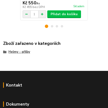
Kč 550
Kč 600
/
ks
/
ks
Skladem
Kč 455
bez DPH
Kč 496
bez 
Přidat do košíku
Zboží zařazeno v kategoriích
Helmy - přilby
Kontakt
Dokumenty