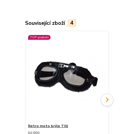
Související zboží
4
TOP produkt
Akce
Retro moto brýle T01
Retro moto
Kč 800
Kč 800