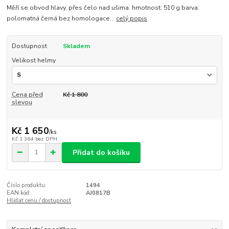
Měří se obvod hlavy, přes čelo nad ušima. hmotnost: 510 g barva:
polomatná černá bez homologace...
celý popis
Dostupnost
Skladem
Velikost helmy
Cena před
Kč 1 800
slevou
Kč 1 650
/
ks
Kč 1 364
bez DPH
Přidat do košíku
Číslo produktu:
1494
EAN kód:
AJ0817B
Hlídat cenu / dostupnost