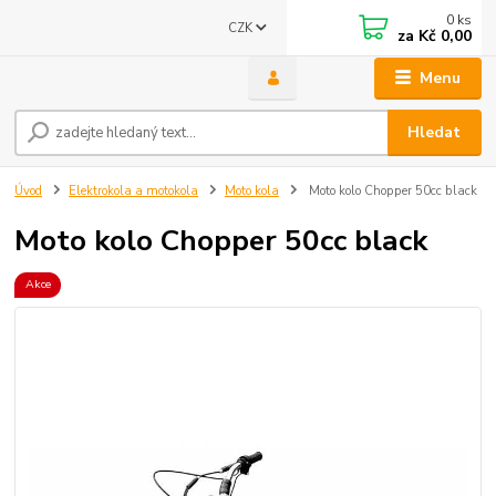
0
ks
CZK
za
Kč 0,00
Menu
Hledat
Úvod
Elektrokola a motokola
Moto kola
Moto kolo Chopper 50cc black
Moto kolo Chopper 50cc black
Akce