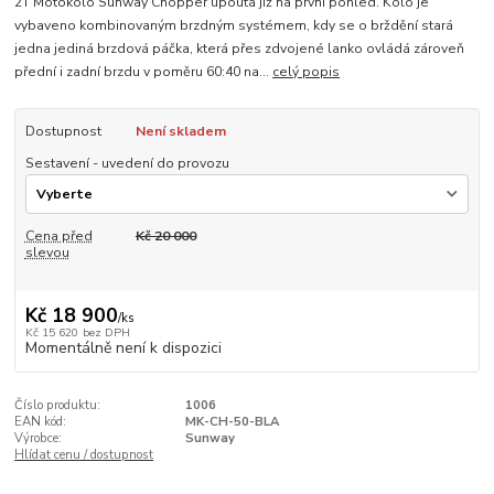
2T Motokolo Sunway Chopper upoutá již na první pohled. Kolo je
vybaveno kombinovaným brzdným systémem, kdy se o brždění stará
jedna jediná brzdová páčka, která přes zdvojené lanko ovládá zároveň
přední i zadní brzdu v poměru 60:40 na...
celý popis
Dostupnost
Není skladem
Sestavení - uvedení do provozu
Cena před
Kč 20 000
slevou
Kč 18 900
/
ks
Kč 15 620
bez DPH
Momentálně není k dispozici
Číslo produktu:
1006
EAN kód:
MK-CH-50-BLA
Výrobce:
Sunway
Hlídat cenu / dostupnost