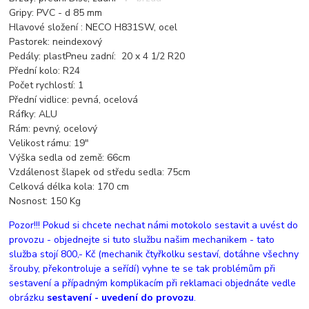
Gripy: PVC - d 85 mm
Hlavové složení : NECO H831SW, ocel
Pastorek: neindexový
Pedály: plastPneu zadní: 20 x 4 1/2 R20
Přední kolo: R24
Počet rychlostí: 1
Přední vidlice: pevná, ocelová
Ráfky: ALU
Rám: pevný, ocelový
Velikost rámu: 19"
Výška sedla od země: 66cm
Vzdálenost šlapek od středu sedla: 75cm
Celková délka kola: 170 cm
Nosnost: 150 Kg
Pozor
!!! Pokud si chcete nechat námi motokolo sestavit a uvést do
provozu - objednejte si tuto službu našim mechanikem - tato
služba stojí 800,- Kč (mechanik čtyřkolku sestaví, dotáhne všechny
šrouby, překontroluje a seřídí) vyhne te se tak problémům při
sestavení a případným komplikacím při reklamaci objednáte vedle
obrázku
sestavení - uvedení do provozu
.