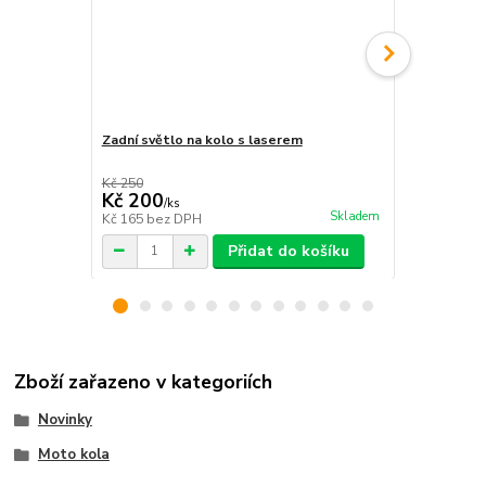
Zadní světlo na kolo s laserem
Alarm zámek
Kč 250
Kč 700
Kč 200
Kč 550
/
ks
/
ks
Skladem
Kč 165
bez DPH
Kč 455
bez 
Přidat do košíku
Zboží zařazeno v kategoriích
Novinky
Moto kola