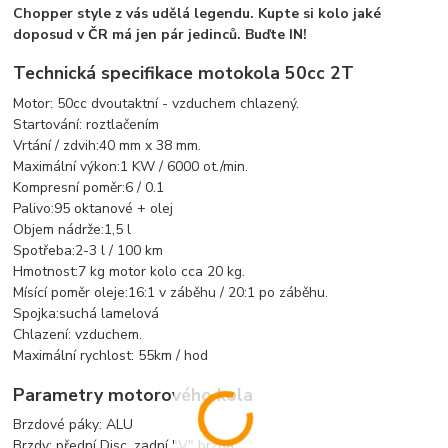
Chopper style z vás udělá legendu. Kupte si kolo jaké
doposud v ČR má jen pár jedinců. Buďte IN!
Technická specifikace motokola 50cc 2T
Motor: 50cc dvoutaktní - vzduchem chlazený.
Startování: roztlačením
Vrtání / zdvih:40 mm x 38 mm.
Maximální výkon:1 KW / 6000 ot./min.
Kompresní poměr:6 / 0.1
Palivo:95 oktanové + olej
Objem nádrže:1,5 l
Spotřeba:2-3 l / 100 km
Hmotnost:7 kg motor kolo cca 20 kg.
Mísící poměr oleje:16:1 v záběhu / 20:1 po záběhu.
Spojka:suchá lamelová
Chlazení: vzduchem.
Maximální rychlost: 55km / hod
Parametry motorového kola
Brzdové páky: ALU
Brzdy: přední Disc, zadní "V" brzda