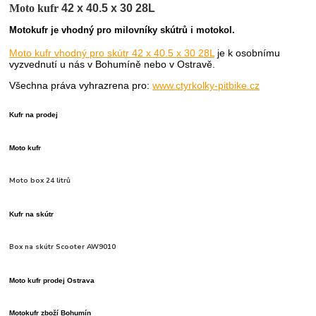
Moto kufr
42 x 40.5 x 30 28L
Motokufr je vhodný pro milovníky skútrů i motokol.
Moto kufr vhodný pro skútr 42 x 40.5 x 30 28L
je k osobnímu
vyzvednutí u nás v Bohumíně nebo v Ostravě.
Všechna práva vyhrazrena pro:
www.ctyrkolky-pitbike.cz
Kufr na prodej
Moto kufr
Moto box 24 litrů
Kufr na skútr
Box na skútr Scooter AW9010
Moto kufr prodej Ostrava
Motokufr zboží Bohumín