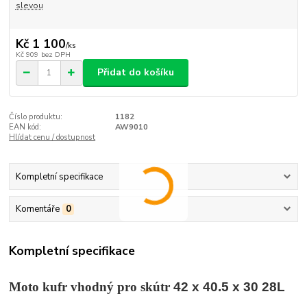
slevou
Kč 1 100
/
ks
Kč 909
bez DPH
Přidat do košíku
Číslo produktu:
1182
EAN kód:
AW9010
Hlídat cenu / dostupnost
Kompletní specifikace
Komentáře
0
Kompletní specifikace
Moto kufr vhodný pro skútr
42 x 40.5 x 30 28L