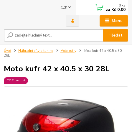
0
ks
CZK
za
Kč 0,00
Menu
Hledat
Úvod
Náhradní díly a tuning
Moto kufry
Moto kufr 42 x 40.5 x 30
28L
Moto kufr 42 x 40.5 x 30 28L
TOP produkt