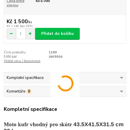
Cena před
Kč 1 700
slevou
Kč 1 500
/
ks
Kč 1 240
bez DPH
Přidat do košíku
Číslo produktu:
1189
EAN kód:
AW9004
Hlídat cenu / dostupnost
Kompletní specifikace
Komentáře
0
Kompletní specifikace
Moto kufr vhodný pro skútr
43.5X41.5X31.5 cm