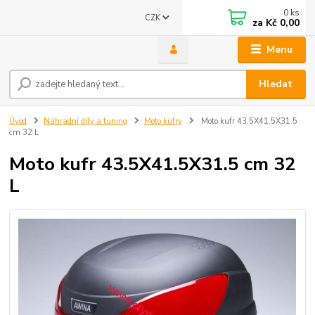
0
ks
CZK
za
Kč 0,00
Menu
Hledat
Úvod
Náhradní díly a tuning
Moto kufry
Moto kufr 43.5X41.5X31.5
cm 32 L
Moto kufr 43.5X41.5X31.5 cm 32
L