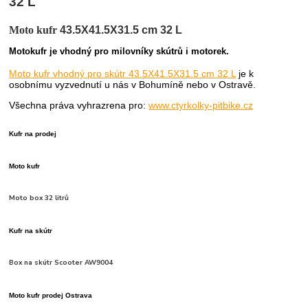
32 L
Moto kufr
43.5X41.5X31.5 cm 32 L
Motokufr je vhodný pro milovníky skútrů i motorek.
Moto kufr vhodný pro skútr 43.5X41.5X31.5 cm 32 L
je k
osobnímu vyzvednutí u nás v Bohumíně nebo v Ostravě.
Všechna práva vyhrazrena pro:
www.ctyrkolky-pitbike.cz
Kufr na prodej
Moto kufr
Moto box 32 litrů
Kufr na skútr
Box na skútr Scooter AW9004
Moto kufr prodej Ostrava