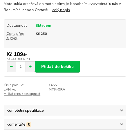
Moto kukla oranžová do moto helmy je k osobnímu vyzvednutí u nás v
Bohumíně, nebo v Ostravě ...
celý popis
Dostupnost
Skladem
Cena před
Kč 250
slevou
Kč 189
/
ks
Kč 156
bez DPH
Přidat do košíku
Číslo produktu:
1455
EAN kód:
MTK-ORA
Hlídat cenu / dostupnost
Kompletní specifikace
Komentáře
0