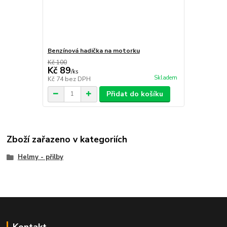
Benzínová hadička na motorku
Kč 100
Kč 89
/
ks
Skladem
Kč 74
bez DPH
Přidat do košíku
Zboží zařazeno v kategoriích
Helmy - přilby
Kontakt