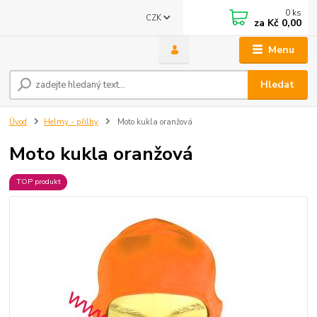
0
ks
CZK
za
Kč 0,00
Menu
Hledat
Úvod
Helmy - přilby
Moto kukla oranžová
Moto kukla oranžová
TOP produkt