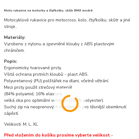
Moto rukavice na motorku a čtyřkolku, skůtr BMX modré
Motocyklové rukavice pro motocross, kolo, čtyřkolku, skůtr a jiné
stroje..
Materiály:
Vyrobeno z nylonu a zpevněné klouby z ABS plastovým
chráničem.
Popis:
Ergonomicky tvarované prsty.
Všitá ochrana prstních kloubů - plast ABS.
Polyuretanový (PU) polštářek na dlani, včetně větrání.
Mezi prsty použit strečový materiál
(84% polyamid, 16% elastan).
velká oka pro optimální ventilaci (100% polyester).
Suchý zip na neoprenových manžetách pro těsnější obemknutí
zápěstí.
Velikosti: M, L, XL
Před vložením do košíku prosíme vyberte velikost -