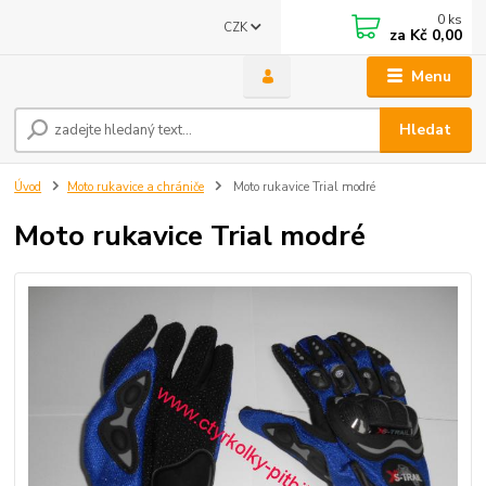
0
ks
CZK
za
Kč 0,00
Menu
Hledat
Úvod
Moto rukavice a chrániče
Moto rukavice Trial modré
Moto rukavice Trial modré