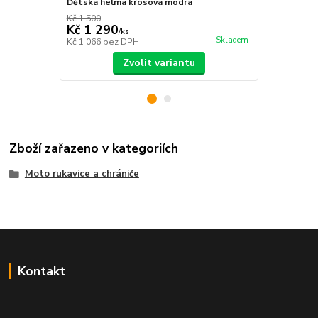
Dětská helma krosová modrá
Stator mot
Kč 1 500
Kč 650
Kč 1 290
Kč 550
/
ks
/
ks
Skladem
Kč 1 066
bez DPH
Kč 455
bez 
Zvolit variantu
Zboží zařazeno v kategoriích
Moto rukavice a chrániče
Kontakt