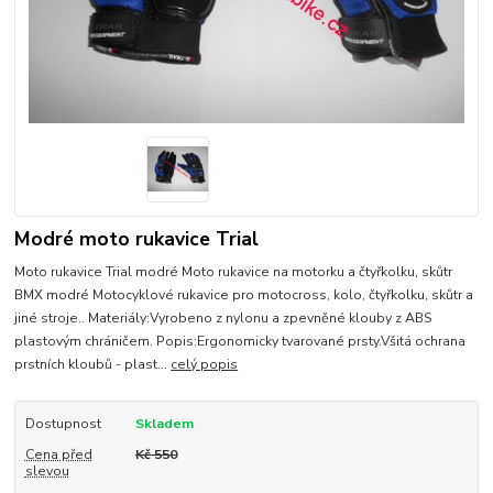
Modré moto rukavice Trial
Moto rukavice Trial modré Moto rukavice na motorku a čtyřkolku, skůtr
BMX modré Motocyklové rukavice pro motocross, kolo, čtyřkolku, skůtr a
jiné stroje.. Materiály:Vyrobeno z nylonu a zpevněné klouby z ABS
plastovým chráničem. Popis:Ergonomicky tvarované prsty.Všitá ochrana
prstních kloubů - plast...
celý popis
Dostupnost
Skladem
Cena před
Kč 550
slevou