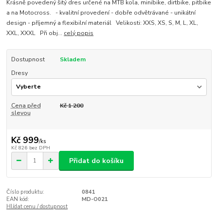
Krásně povedený šitý dres určené na MTB kola, minibike, dirtbike, pitbike
a na Motocross. - kvalitní provedení - dobře odvětrávané - unikátní
design - příjemný a flexibilní materiál Velikosti: XXS, XS, S, M, L, XL,
XXL, XXXL Při obj...
celý popis
Dostupnost
Skladem
Dresy
Cena před
Kč 1 200
slevou
Kč 999
/
ks
Kč 826
bez DPH
Přidat do košíku
Číslo produktu:
0841
EAN kód:
MD-O021
Hlídat cenu / dostupnost