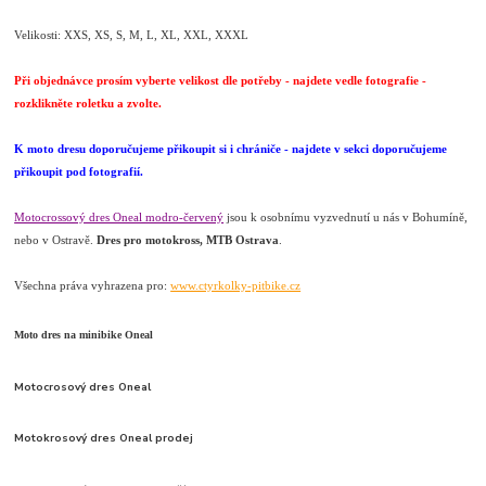
Velikosti: XXS, XS, S, M, L, XL, XXL, XXXL
Při objednávce prosím vyberte velikost dle potřeby - najdete vedle fotografie -
rozklikněte roletku a zvolte.
K moto dresu doporučujeme přikoupit si i chrániče - najdete v sekci doporučujeme
přikoupit pod fotografií.
Motocrossový dres Oneal modro-červený
jsou k osobnímu vyzvednutí u nás v Bohumíně,
nebo v Ostravě.
Dres pro motokross, MTB Ostrava
.
Všechna práva vyhrazena pro:
www.ctyrkolky-pitbike.cz
Moto dres na minibike Oneal
Motocrosový dres Oneal
Motokrosový dres Oneal prodej