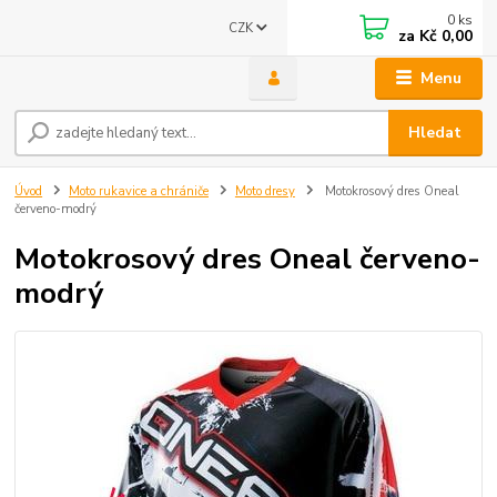
0
ks
CZK
za
Kč 0,00
Menu
Hledat
Úvod
Moto rukavice a chrániče
Moto dresy
Motokrosový dres Oneal
červeno-modrý
Motokrosový dres Oneal červeno-
modrý