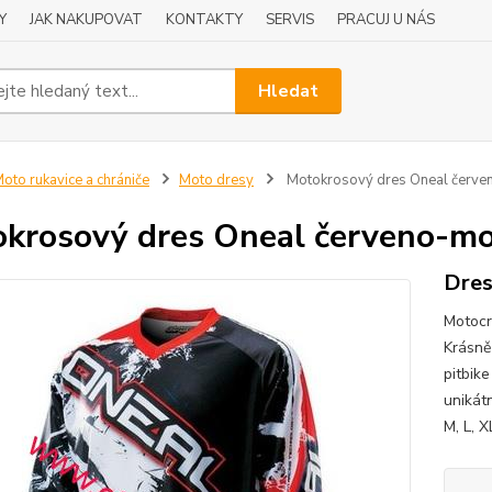
Y
JAK NAKUPOVAT
KONTAKTY
SERVIS
PRACUJ U NÁS
Hledat
oto rukavice a chrániče
Moto dresy
Motokrosový dres Oneal červ
krosový dres Oneal červeno-m
Dres
Motocr
Krásně
pitbik
unikátn
M, L, X