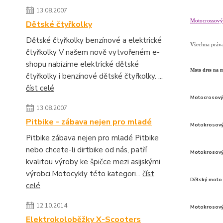
13.08.2007
Motocrossový
Dětské čtyřkolky
Dětské čtyřkolky benzínové a elektrické
Všechna práv
čtyřkolky V našem nově vytvořeném e-
shopu nabízíme elektrické dětské
Moto dres na 
čtyřkolky i benzínové dětské čtyřkolky. ...
číst celé
Motocrosový
13.08.2007
Pitbike - zábava nejen pro mladé
Motokrosový
Pitbike zábava nejen pro mladé Pitbike
nebo chcete-li dirtbike od nás, patří
Motokrosový
kvalitou výroby ke špičce mezi asijskými
výrobci.Motocykly této kategori...
číst
Dětský moto
celé
12.10.2014
Motokrosový
Elektrokoloběžky X-Scooters