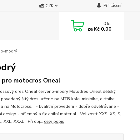
Přihlášení
CZK
0
ks
za
Kč 0,00
eno-modrý
odrý
 pro motocros Oneal
ossový dres Oneal červeno-modrý Motodres Oneal dětský
 povedený šitý dres určené na MTB kola, minibike, dirtbike,
e a na Motocross. - kvalitní provedení - dobře odvětrávané -
í design - příjemný a flexibilní materiál Velikosti: XXS, XS, S,
L, XXL, XXXL Při obj...
celý popis