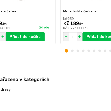
kla černá
Moto kukla červená
Kč 250
9
Kč 189
/
ks
/
ks
Skladem
ez DPH
Kč 156
bez DPH
Přidat do košíku
Přidat do ko
zařazeno v kategoriích
 dresy