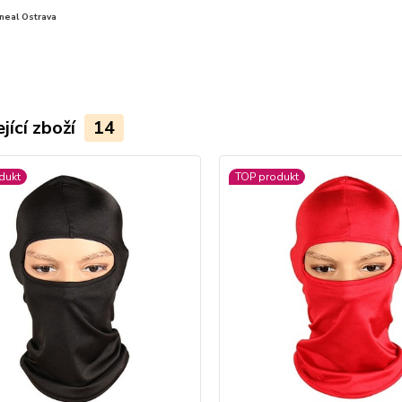
neal Ostrava
jící zboží
14
dukt
TOP produkt