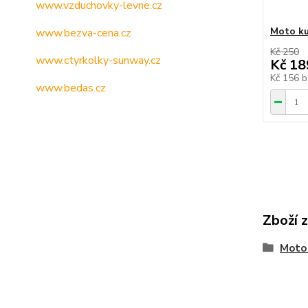
www.vzduchovky-levne.cz
Moto ku
www.bezva-cena.cz
Kč 250
www.ctyrkolky-sunway.cz
Kč 18
Kč 156
b
www.bedas.cz
Zboží 
Moto