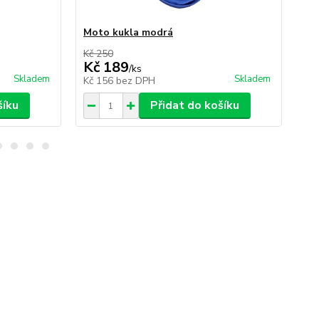
Moto kukla modrá
Ch
Kč 250
Kč 
Kč 189
Kč
/
ks
Skladem
Skladem
Kč 156
bez DPH
Kč
šíku
Přidat do košíku