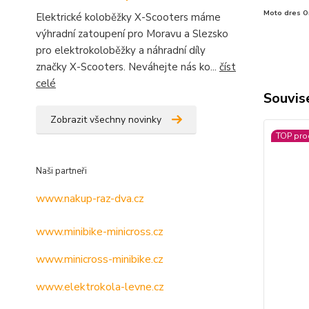
Moto dres O
Elektrické koloběžky X-Scooters máme
výhradní zatoupení pro Moravu a Slezsko
pro elektrokoloběžky a náhradní díly
značky X-Scooters. Neváhejte nás ko...
číst
celé
Souvise
Zobrazit všechny novinky
TOP pro
Naši partneři
www.nakup-raz-dva.cz
www.minibike-minicross.cz
www.minicross-minibike.cz
www.elektrokola-levne.cz