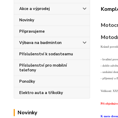
Komple
Akce a výprodej
Novinky
Motocr
Připravujeme
Motodr
Výbava na badminton
Krásně povede
Příslušenství k sodasteamu
- kvalitní pro
Příslušenství pro mobilní
- dobře odvět
telefony
- unikátní des
- příjemný a f
Ponožky
Velikosti: X
Elektro auta a tříkolky
Při objednávc
Novinky
K moto dresu 