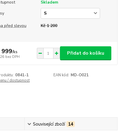
tupnost
Skladem
sy
a před slevou
Kč 1 200
 999
/
ks
Přidat do košíku
826
bez DPH
roduktu:
0841-1
EAN kód:
MD-O021
cenu / dostupnost
Související zboží
14