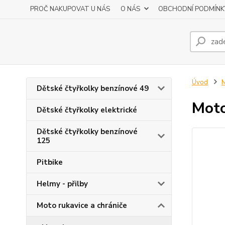
PROČ NAKUPOVAT U NÁS
O NÁS
OBCHODNÍ PODMÍNK
Úvod
M
Dětské čtyřkolky benzínové 49
Moto
Dětské čtyřkolky elektrické
Dětské čtyřkolky benzínové
125
Pitbike
Helmy - přilby
Moto rukavice a chrániče