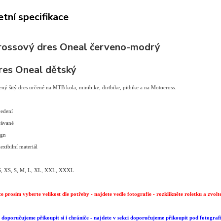
tní specifikace
ossový dres Oneal červeno-modrý
es Oneal dětský
ný šitý dres určené na MTB kola, minibike, dirtbike, pitbike a na Motocross.
vedení
rávané
ign
lexibilní materiál
XS, XS, S, M, L, XL, XXL, XXXL
e prosím vyberte velikost dle potřeby - najdete vedle fotografie - rozklikněte roletku a zvolt
doporučujeme přikoupit si i chrániče - najdete v sekci doporučujeme přikoupit pod fotografi