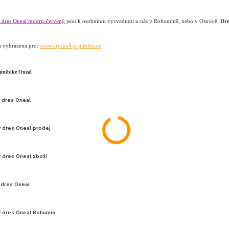
 dres Oneal modro-červený
jsou k osobnímu vyzvednutí u nás v Bohumíně, nebo v Ostravě.
Dre
a vyhrazena pro:
www.ctyrkolky-pitbike.cz
minibike Oneal
 dres Oneal
 dres Oneal prodej
 dres Oneal zboží
 dres Oneal
 dres Oneal Bohumín