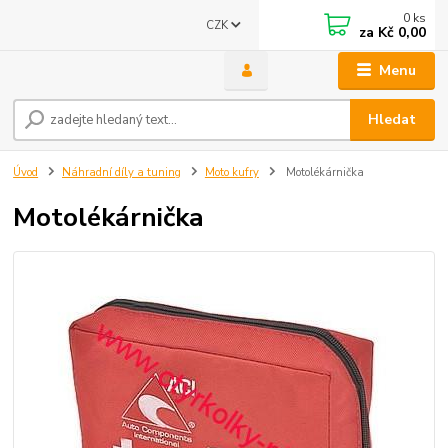
0
ks
CZK
za
Kč 0,00
Menu
Hledat
Úvod
Náhradní díly a tuning
Moto kufry
Motolékárnička
Motolékárnička