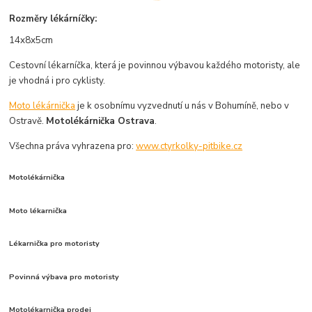
Rozměry lékárníčky:
14x8x5cm
Cestovní lékarníčka, která je povinnou výbavou každého motoristy, ale
je vhodná i pro cyklisty.
Moto lékárnička
je k osobnímu vyzvednutí u nás v Bohumíně, nebo v
Ostravě.
Motolékárnička Ostrava
.
Všechna práva vyhrazena pro:
www.ctyrkolky-pitbike.cz
Motolékárnička
Moto lékarnička
Lékarnička pro motoristy
Povinná výbava pro motoristy
Motolékarnička prodej