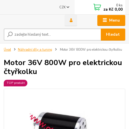
0
ks
CZK
za
Kč 0,00
Menu
Hledat
Úvod
Náhradní díly a tuning
Motor 36V 800W pro elektrickou čtyřkolku
Motor 36V 800W pro elektrickou
čtyřkolku
TOP produkt