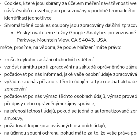
Cookies, které jsou sbírány za účelem měření návštěvnosti webu
návštěvníků na webu, jsou posuzovány v podobě hromadného 
identifikaci jednotlivce.
Shromážděné cookies soubory jsou zpracovány dalšími zpracov
Poskytovatelem služby Google Analytics, provozované 
Parkway, Mountain View, CA 94043, USA
měte, prosíme, na vědomí, že podle Nařízení máte právo:
zrušit kdykoliv zasílání obchodních sdělení,
vznést námitku proti zpracování na základě oprávněného zájmu
požadovat po nás informaci, jaké vaše osobní údaje zpracováv
vyžádat si u nás přístup k těmto údajům a tyto nechat aktual
zpracování,
požadovat po nás výmaz těchto osobních údajů, výmaz proved
předpisy nebo oprávněnými zájmy správce,
na přenositelnost údajů, pokud se jedná o automatizované zp
smlouvy,
požadovat kopii zpracovávaných osobních údajů,
na účinnou soudní ochranu, pokud máte za to, že vaše práva po