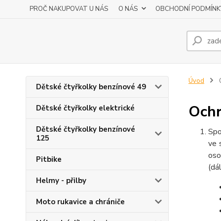
PROČ NAKUPOVAT U NÁS
O NÁS
OBCHODNÍ PODMÍNK
Úvod
O
Dětské čtyřkolky benzínové 49
Ochr
Dětské čtyřkolky elektrické
Dětské čtyřkolky benzínové
Spo
125
ve 
oso
Pitbike
(dá
Helmy - přilby
Moto rukavice a chrániče