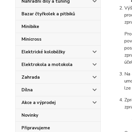
Náhradní díly a tuning
Výš
Bazar čtyřkolek a pitbiků
pro
zpr
Minibike
Pro
Minicross
pov
pos
Elektrické koloběžky
zpr
úče
Elektrokola a motokola
Na 
Zahrada
umo
lze
Dílna
Zpr
Akce a výprodej
zpr
Novinky
Připravujeme