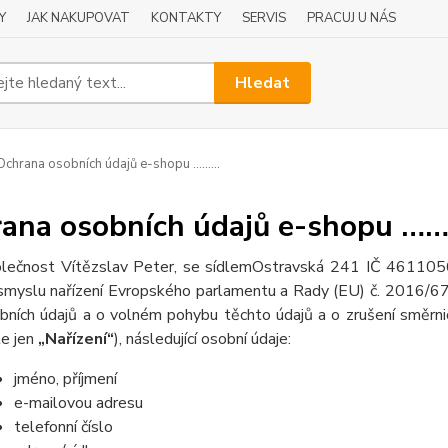
Y
JAK NAKUPOVAT
KONTAKTY
SERVIS
PRACUJ U NÁS
Hledat
chrana osobních údajů e-shopu ………
ana osobních údajů e-shopu …
lečnost Vítězslav Peter, se sídlemOstravská 241 IČ 46110
smyslu nařízení Evropského parlamentu a Rady (EU) č. 2016/679
bních údajů a o volném pohybu těchto údajů a o zrušení směrni
le jen
„Nařízení“
), následující osobní údaje:
jméno, příjmení
e-mailovou adresu
telefonní číslo