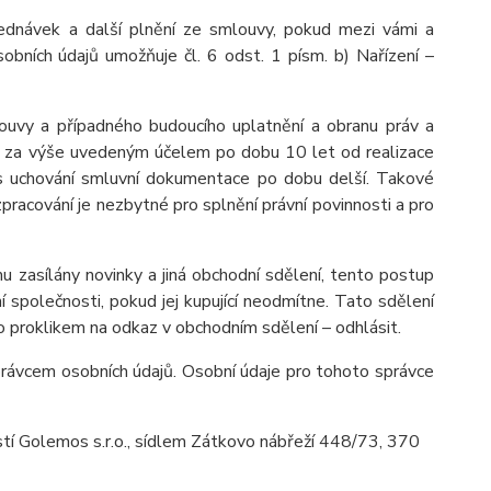
ednávek a další plnění ze smlouvy, pokud mezi vámi a
obních údajů umožňuje čl. 6 odst. 1 písm. b) Nařízení –
ouvy a případného budoucího uplatnění a obranu práv a
ů je za výše uvedeným účelem po dobu
10 let
od realizace
dpis uchování smluvní dokumentace po dobu delší. Takové
 zpracování je nezbytné pro splnění právní povinnosti a pro
u zasílány novinky a jiná obchodní sdělení, tento postup
 společnosti, pokud jej kupující neodmítne. Tato sdělení
 proklikem na odkaz v obchodním sdělení – odhlásit.
rávcem osobních údajů. Osobní údaje pro tohoto správce
í Golemos s.r.o., sídlem Zátkovo nábřeží 448/73, 370