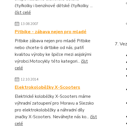
čtyřkolky i benzínové dětské čtyřkolky. ...
číst celé
13.08.2007
Pitbike - zábava nejen pro mladé
Pitbike zábava nejen pro mladé Pitbike
Vez
nebo chcete-li dirtbike od nás, patří
kvalitou výroby ke špičce mezi asijskými
výrobci.Motocykly této kategori...
číst
celé
12.10.2014
Elektrokoloběžky X-Scooters
Elektrické koloběžky X-Scooters máme
výhradní zatoupení pro Moravu a Slezsko
pro elektrokoloběžky a náhradní díly
značky X-Scooters. Neváhejte nás ko...
číst
celé