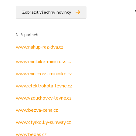
Zobrazit všechny novinky
Naši partneři
www.nakup-raz-dva.cz
www.minibike-minicross.cz
www.minicross-minibike.cz
www.elektrokola-levne.cz
www.vzduchovky-levne.cz
www.bezva-cena.cz
www.ctyrkolky-sunway.cz
www.bedas.cz