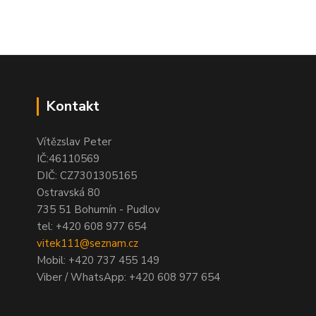
Kontakt
Vítězslav Peter
IČ:46110569
DIČ: CZ7301305165
Ostravská 80
735 51 Bohumín - Pudlov
tel:
+420 608 977 654
vitek111@seznam.cz
Mobil: +420 737 455 149
Viber / WhatsApp: +420 608 977 654