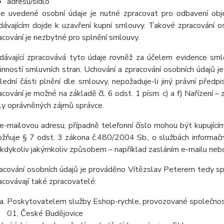
adresu/sídlo
e uvedené osobní údaje je nutné zpracovat pro odbavení obj
dávajícím dojde k uzavření kupní smlouvy. Takové zpracování os
acování je nezbytné pro splnění smlouvy.
dávající zpracovává tyto údaje rovněž za účelem evidence sml
inností smluvních stran. Uchování a zpracování osobních údaj
lední části plnění dle smlouvy, nepožaduje-li jiný právní pře
acování je možné na základě čl. 6 odst. 1 písm. c) a f) Nařízení –
ly oprávněných zájmů správce.
e-mailovou adresu, případně telefonní číslo mohou být kupujícím
žňuje § 7 odst. 3 zákona č.480/2004 Sb., o službách informační
 kdykoliv jakýmkoliv způsobem – například zasláním e-mailu nebo
acování osobních údajů je prováděno Vítězslav Peterem tedy sp
acovávají také zpracovatelé:
Poskytovatelem služby Eshop-rychle, provozované společnost
01, České Budějovice