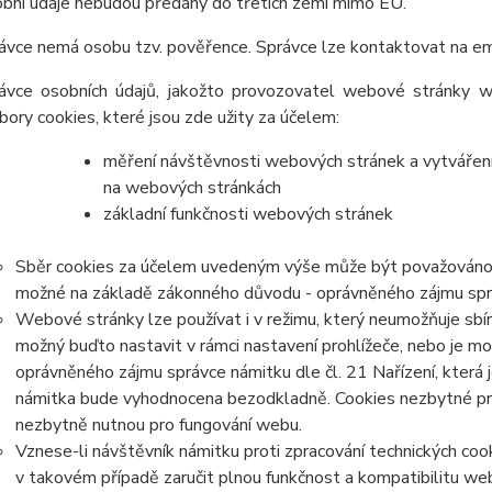
bní údaje nebudou předány do třetích zemí mimo EU.
ávce nemá osobu tzv. pověřence. Správce lze kontaktovat na 
ávce osobních údajů, jakožto provozovatel webové stránky ww
bory cookies, které jsou zde užity za účelem:
měření návštěvnosti webových stránek a vytváření s
na webových stránkách
základní funkčnosti webových stránek
Sběr cookies za účelem uvedeným výše může být považováno z
možné na základě zákonného důvodu - oprávněného zájmu správc
Webové stránky lze používat i v režimu, který neumožňuje sbír
možný buďto nastavit v rámci nastavení prohlížeče,
nebo je mo
oprávněného zájmu správce námitku dle čl. 21 Nařízení, která 
námitka bude vyhodnocena bezodkladně. Cookies nezbytné p
nezbytně nutnou pro fungování webu.
Vznese-li návštěvník námitku proti zpracování technických co
v takovém případě zaručit plnou funkčnost a kompatibilitu we