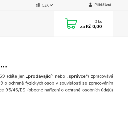
Přihlášení
CZK
0
ks
za
Kč 0,00
……
569
(dále jen
„prodávající“
nebo
„správce“
) zpracovává
 o ochraně fyzických osob v souvislosti se zpracováním
ce 95/46/ES (obecné nařízení o ochraně osobních údajů)