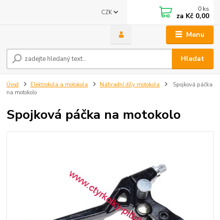
0
ks
CZK
za
Kč 0,00
Menu
Hledat
Úvod
Elektrokola a motokola
Náhradní díly motokola
Spojková páčka
na motokolo
Spojková páčka na motokolo