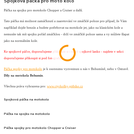
Spojková páčka pro moto kolo
Páčka na spojku pro motokolo Chopper a Cruiser a další.
Tato páčka má možnost zamáčknutí a zaaretování ve zmáčklé poloze pro případ, že Vám
například dojde benzín a budete potřebovat na motokole jet, jako na klasickém kole a
nemusíte tak mít spojku pořád zmáčklou - drží ve zmáčklé poloze sama a vy můžete šlapat
jako na normálním kole.
Ke spojkové páčce, doporučujeme přikoupit si i nové spojkové lanko - najdete v sekci
doporučujeme přikoupit si pod fotografií.
Páčka spojky pro motokolo
je k osobnímu vyzvednutí u nás v Bohumíně, nebo v Ostravě.
Díly na motokola Bohumín
.
Všechna práva vyhrazena pro:
www.ctyrkolky-pitbike.cz
Spojková páčka na motokolo
Páčka na spojku na motokolo
Páčka spojky pro motokolo Chopper a Cruiser