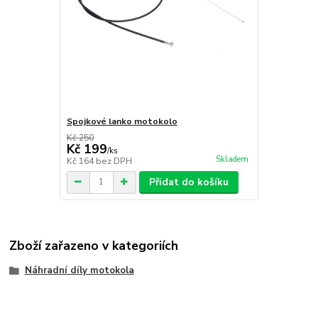
Spojkové lanko motokolo
Kč 250
Kč 199
/
ks
Skladem
Kč 164
bez DPH
Přidat do košíku
Zboží zařazeno v kategoriích
Náhradní díly motokola