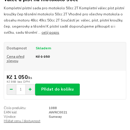
Kompletní pístní sada pro motokolo 50cc 2T Kompletní válec píst pístní
kroužky čep těsnění motokolo 50cc 2T Vhodné pro všechny motokola o
obsahu motoru 48cc 49cc 50cc 2T Součástí je: válec, píst, pístní kroužky,
čep, segerovky a těsnění K pístní sadě doporučujeme přikoupit si i
svíčku, sadu těsnění ...
celý popis
Dostupnost
Skladem
Cena před
Kč 1 150
slevou
Kč 1 050
/
ks
Kč 868
bez DPH
Přidat do košíku
Číslo produktu:
1088
EAN kód:
AWRC0021
Výrobce:
Sunway
Hlídat cenu / dostupnost