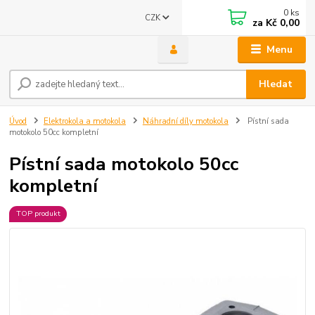
0
ks
CZK
za
Kč 0,00
Menu
Hledat
Úvod
Elektrokola a motokola
Náhradní díly motokola
Pístní sada
motokolo 50cc kompletní
Pístní sada motokolo 50cc
kompletní
TOP produkt