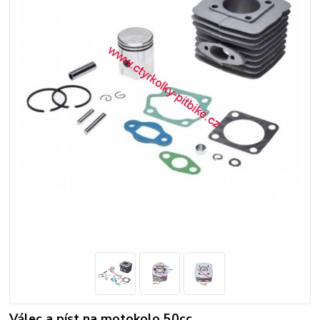
Válec a píst na motokolo 50cc