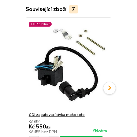
Související zboží
7
TOP produkt
Akce
CDI zapalovací cívka motokolo
Těsnění výf
Kč 650
Kč 100
Kč 550
Kč 75
/
ks
/
ks
Skladem
Kč 455
bez DPH
Kč 62
bez D