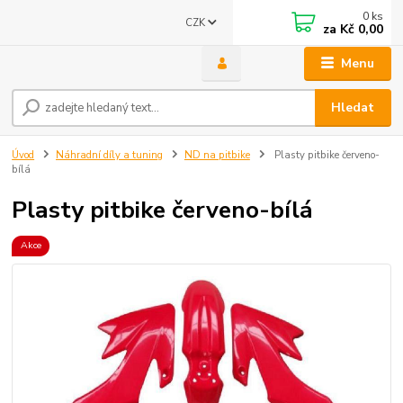
0
ks
CZK
za
Kč 0,00
Menu
Hledat
Úvod
Náhradní díly a tuning
ND na pitbike
Plasty pitbike červeno-
bílá
Plasty pitbike červeno-bílá
Akce