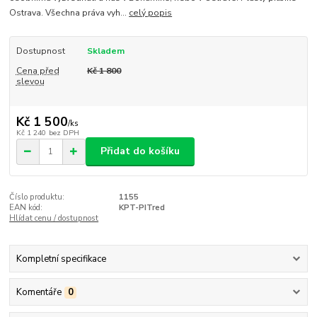
Ostrava. Všechna práva vyh...
celý popis
Dostupnost
Skladem
Cena před
Kč 1 800
slevou
Kč 1 500
/
ks
Kč 1 240
bez DPH
Přidat do košíku
Číslo produktu:
1155
EAN kód:
KPT-PITred
Hlídat cenu / dostupnost
Kompletní specifikace
Komentáře
0