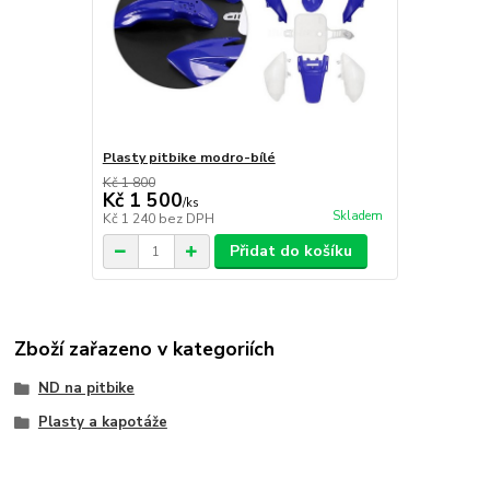
Plasty pitbike modro-bílé
Kč 1 800
Kč 1 500
/
ks
Skladem
Kč 1 240
bez DPH
Přidat do košíku
Zboží zařazeno v kategoriích
ND na pitbike
Plasty a kapotáže