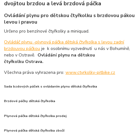
dvojitou brzdou a levá brzdová páčka
Ovládání plynu pro dětskou čtyřkolku s brzdovou pákou
levou i pravou
Určeno pro benzínové čtyřkolky a miniquad.
Ovládáč plynu -plynová páčka dětská čtyřkolka s levou zadní
brzdouvou páčkou
je k osobnímu vyzvednutí u nás v Bohumíně,
nebo v Ostravě.
Ovládání plynu na dětskou
čtyřkolku Ostrava.
Všechna práva vyhrazena pro:
www.ctyrkolky-pitbike.cz
Sada bzdových páček s ovládaním plynu dětská čtyřkolka
Brzdové páčky dětská čtyřkolka
Plynová páčka dětská čtyřkolka prodej
Plynová páčka dětská čtyřkolka zboží