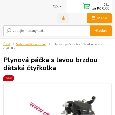
0
ks
CZK
za
Kč 0,00
Menu
Hledat
Úvod
Náhradní díly a tuning
Plynová páčka s levou brzdou dětská
čtyřkolka
Plynová páčka s levou brzdou
dětská čtyřkolka
Akce