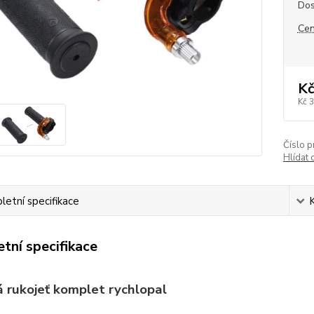
Dos
Cen
Kč
Kč 
Číslo p
Hlídat 
etní specifikace
tní specifikace
 rukojeť komplet rychlopal