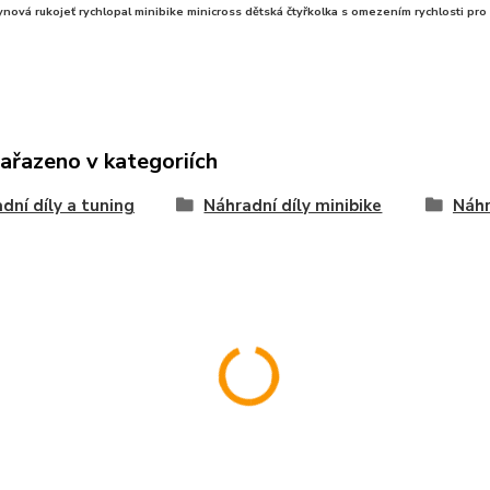
ynová rukojeť rychlopal minibike minicross dětská čtyřkolka s omezením rychlosti pr
zařazeno v kategoriích
dní díly a tuning
Náhradní díly minibike
Náhr