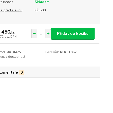
tupnost
Skladem
a před slevou
Kč 500
 450
/
ks
Přidat do košíku
372
bez DPH
roduktu:
0475
EAN kód:
ROY31867
cenu / dostupnost
Komentáře
0