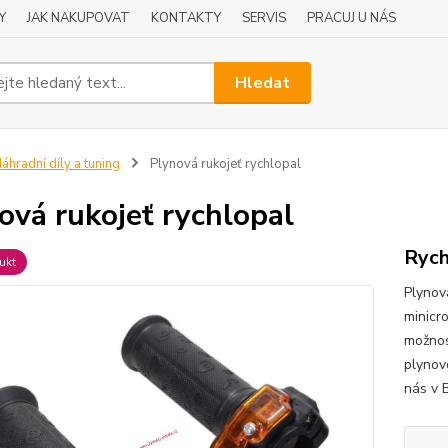
Y
JAK NAKUPOVAT
KONTAKTY
SERVIS
PRACUJ U NÁS
Hledat
áhradní díly a tuning
Plynová rukojeť rychlopal
ová rukojeť rychlopal
Rych
ukt
Plynov
minicr
možnos
plynov
nás v 