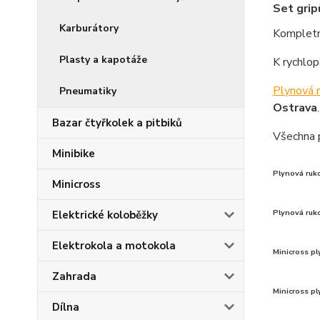
Set grip
Karburátory
Kompletní
Plasty a kapotáže
K rychlop
Plynová r
Pneumatiky
Ostrava
.
Bazar čtyřkolek a pitbiků
Všechna 
Minibike
Plynová ruko
Minicross
Plynová ruko
Elektrické koloběžky
Elektrokola a motokola
Minicross pl
Zahrada
Minicross pl
Dílna