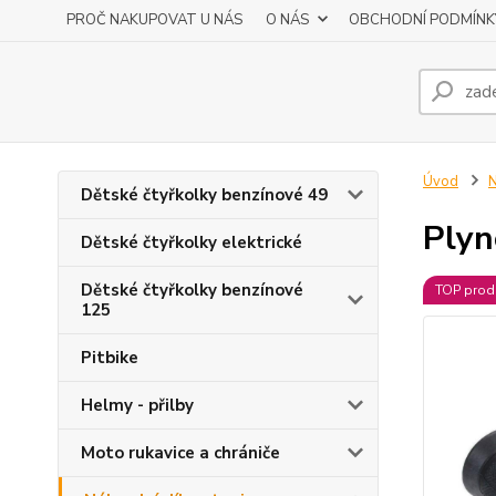
PROČ NAKUPOVAT U NÁS
O NÁS
OBCHODNÍ PODMÍNK
Úvod
N
Dětské čtyřkolky benzínové 49
Plyn
Dětské čtyřkolky elektrické
Dětské čtyřkolky benzínové
TOP prod
125
Pitbike
Helmy - přilby
Moto rukavice a chrániče