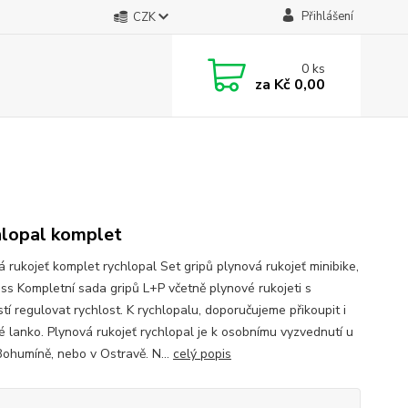
Přihlášení
CZK
0
ks
za
Kč 0,00
lopal komplet
á rukojeť komplet rychlopal Set gripů plynová rukojeť minibike,
oss Kompletní sada gripů L+P včetně plynové rukojeti s
tí regulovat rychlost. K rychlopalu, doporučujeme přikoupit i
é lanko. Plynová rukojeť rychlopal je k osobnímu vyzvednutí u
Bohumíně, nebo v Ostravě. N...
celý popis