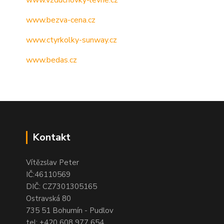
www.vzduchovky-levne.cz
www.bezva-cena.cz
www.ctyrkolky-sunway.cz
www.bedas.cz
Kontakt
Vítězslav Peter
IČ:46110569
DIČ: CZ7301305165
Ostravská 80
735 51 Bohumín - Pudlov
tel:
+420 608 977 654