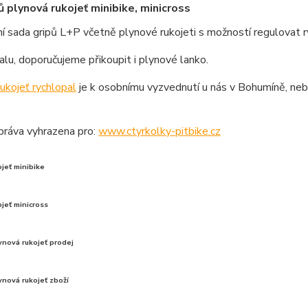
ů plynová rukojeť minibike, minicross
 sada gripů L+P včetně plynové rukojeti s možností regulovat r
alu, doporučujeme přikoupit i plynové lanko.
ukojeť rychlopal
je k osobnímu vyzvednutí u nás v Bohumíně, ne
práva vyhrazena pro:
www.ctyrkolky-pitbike.cz
jeť minibike
jeť minicross
ynová rukojeť prodej
ynová rukojeť zboží