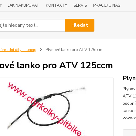
Y
JAK NAKUPOVAT
KONTAKTY
SERVIS
PRACUJ U NÁS
Hledat
áhradní díly a tuning
Plynové lanko pro ATV 125ccm
ové lanko pro ATV 125ccm
Plyn
Plynov
ATV 12
osobní
lanko 
www.ct