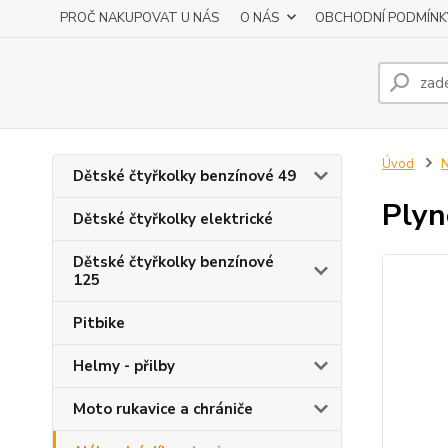
PROČ NAKUPOVAT U NÁS
O NÁS
OBCHODNÍ PODMÍNK
Úvod
N
Dětské čtyřkolky benzínové 49
Plyn
Dětské čtyřkolky elektrické
Dětské čtyřkolky benzínové
125
Pitbike
Helmy - přilby
Moto rukavice a chrániče