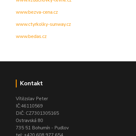
www.vzduchovky-levne.cz
www.bezva-cena.cz
www.ctyrkolky-sunway.cz
www.bedas.cz
Kontakt
Vítězslav Peter
IČ:46110569
DIČ: CZ7301305165
Ostravská 80
735 51 Bohumín - Pudlov
tel:
+420 608 977 654