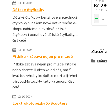
Kč 350
13.08.2007
Kč 28
Dětské čtyřkolky
Kč 231
b
Dětské čtyřkolky benzínové a elektrické
čtyřkolky V našem nově vytvořeném e-
shopu nabízíme elektrické dětské
čtyřkolky i benzínové dětské čtyřkolky. ...
číst celé
13.08.2007
Zboží 
Pitbike - zábava nejen pro mladé
Náhra
Pitbike zábava nejen pro mladé Pitbike
nebo chcete-li dirtbike od nás, patří
kvalitou výroby ke špičce mezi asijskými
výrobci.Motocykly této kategori...
číst
celé
12.10.2014
Elektrokoloběžky X-Scooters