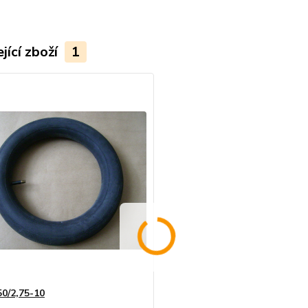
jící zboží
1
50/2,75-10