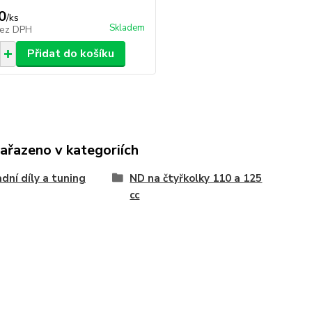
0
/
ks
Skladem
ez DPH
Přidat do košíku
zařazeno v kategoriích
dní díly a tuning
ND na čtyřkolky 110 a 125
cc