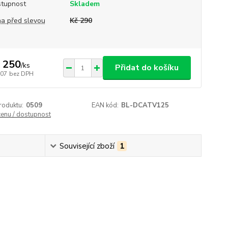
tupnost
Skladem
a před slevou
Kč 290
 250
/
ks
Přidat do košíku
207
bez DPH
roduktu:
0509
EAN kód:
BL-DCATV125
cenu / dostupnost
Související zboží
1