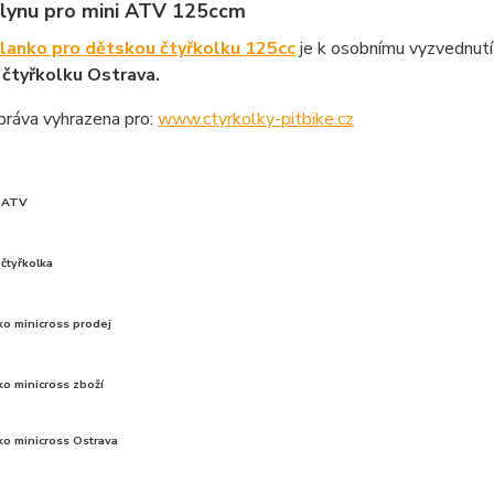
lynu pro mini ATV 125ccm
lanko pro dětskou čtyřkolku 125cc
je k osobnímu vyzvednutí
čtyřkolku Ostrava.
práva vyhrazena pro:
www.ctyrkolky-pitbike.cz
u ATV
čtyřkolka
ko minicross prodej
ko minicross zboží
ko minicross Ostrava