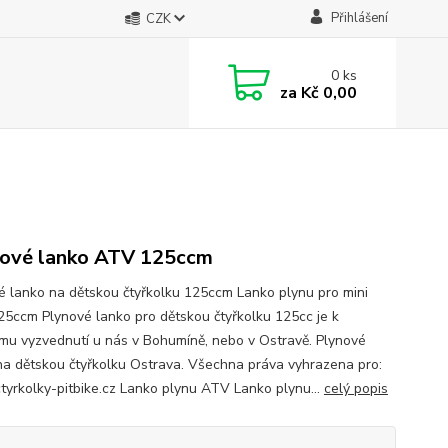
Přihlášení
CZK
0
ks
za
Kč 0,00
ové lanko ATV 125ccm
é lanko na dětskou čtyřkolku 125ccm Lanko plynu pro mini
5ccm Plynové lanko pro dětskou čtyřkolku 125cc je k
mu vyzvednutí u nás v Bohumíně, nebo v Ostravě. Plynové
na dětskou čtyřkolku Ostrava. Všechna práva vyhrazena pro:
yrkolky-pitbike.cz Lanko plynu ATV Lanko plynu...
celý popis