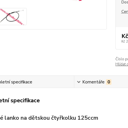
Dos
Cen
Kč
Kč 
Číslo p
Hlídat 
etní specifikace
Komentáře
0
tní specifikace
é lanko na dětskou čtyřkolku 125ccm