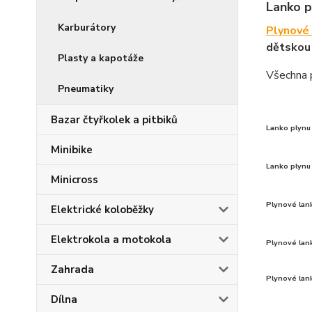
Lanko p
Karburátory
Plynové 
dětskou 
Plasty a kapotáže
Všechna 
Pneumatiky
Bazar čtyřkolek a pitbiků
Lanko plyn
Minibike
Lanko plynu 
Minicross
Plynové lan
Elektrické koloběžky
Elektrokola a motokola
Plynové lan
Zahrada
Plynové lan
Dílna