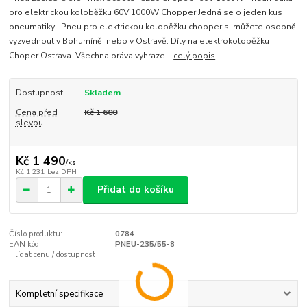
pro elektrickou koloběžku 60V 1000W Chopper Jedná se o jeden kus
pneumatiky!! Pneu pro elektrickou koloběžku chopper si můžete osobně
vyzvednout v Bohumíně, nebo v Ostravě. Díly na elektrokoloběžku
Choper Ostrava. Všechna práva vyhraze...
celý popis
Dostupnost
Skladem
Cena před
Kč 1 600
slevou
Kč 1 490
/
ks
Kč 1 231
bez DPH
Přidat do košíku
Číslo produktu:
0784
EAN kód:
PNEU-235/55-8
Hlídat cenu / dostupnost
Kompletní specifikace