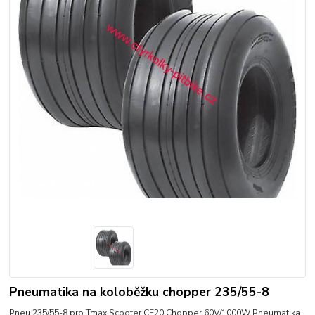
Pneumatika na koloběžku chopper 235/55-8
Pneu 235/55-8 pro Tmax Scooter CE20 Chopper 60V/1000W Pneumatika