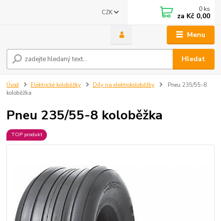
0
ks
CZK
za
Kč 0,00
Menu
Hledat
Úvod
Elektrické koloběžky
Díly na elektrokoloběžky
Pneu 235/55-8
koloběžka
Pneu 235/55-8 koloběžka
TOP produkt