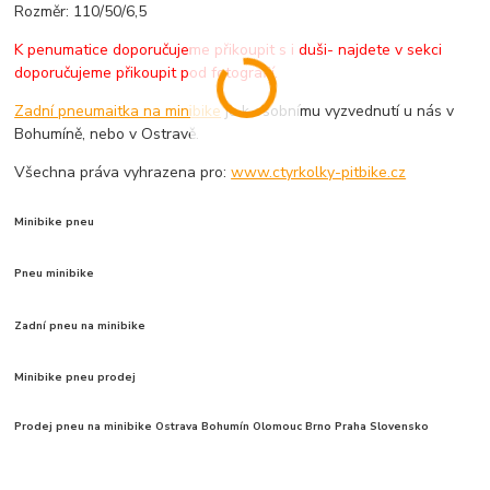
Rozměr: 110/50/6,5
K penumatice doporučujeme přikoupit s i duši- najdete v sekci
doporučujeme přikoupit pod fotografií.
Zadní pneumaitka na minibike
je k osobnímu vyzvednutí u nás v
Bohumíně, nebo v Ostravě.
Všechna práva vyhrazena pro:
www.ctyrkolky-pitbike.cz
Minibike pneu
Pneu minibike
Zadní pneu na minibike
Minibike pneu prodej
Prodej pneu na minibike Ostrava Bohumín Olomouc Brno Praha Slovensko