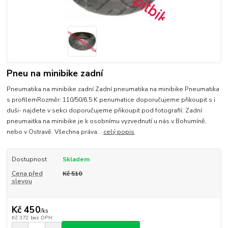
Pneu na minibike zadní
Pneumatika na minibike zadní Zadní pneumatika na minibike Pneumatika
s profilemRozměr: 110/50/6,5 K penumatice doporučujeme přikoupit s i
duši- najdete v sekci doporučujeme přikoupit pod fotografií. Zadní
pneumaitka na minibike je k osobnímu vyzvednutí u nás v Bohumíně,
nebo v Ostravě. Všechna práva...
celý popis
Dostupnost
Skladem
Cena před
Kč 510
slevou
Kč 450
/
ks
Kč 372
bez DPH