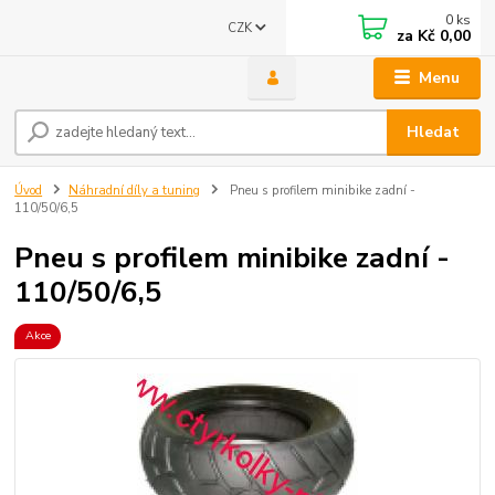
0
ks
CZK
za
Kč 0,00
Menu
Hledat
Úvod
Náhradní díly a tuning
Pneu s profilem minibike zadní -
110/50/6,5
Pneu s profilem minibike zadní -
110/50/6,5
Akce