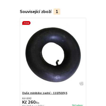
Související zboží
1
Akce
Duše minibike zadní - 110/50/6,5
Kč 300
Kč 260
/
ks
Skladem