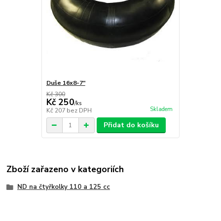
Duše 16x8-7"
Kč 300
Kč 250
/
ks
Skladem
Kč 207
bez DPH
Přidat do košíku
Zboží zařazeno v kategoriích
ND na čtyřkolky 110 a 125 cc