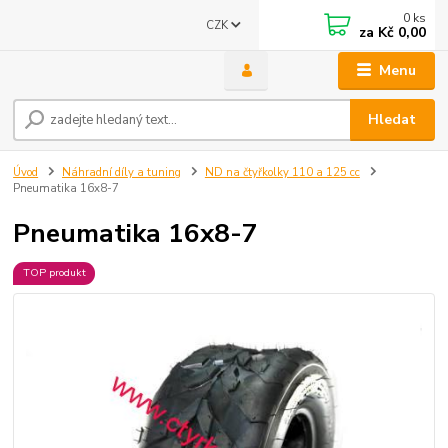
0
ks
CZK
za
Kč 0,00
Menu
Hledat
Úvod
Náhradní díly a tuning
ND na čtyřkolky 110 a 125 cc
Pneumatika 16x8-7
Pneumatika 16x8-7
TOP produkt