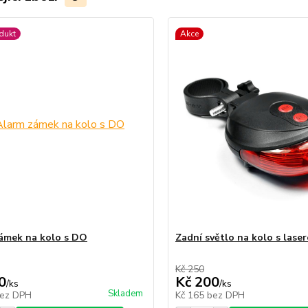
dukt
Akce
ámek na kolo s DO
Zadní světlo na kolo s lase
Kč 250
0
Kč 200
/
ks
/
ks
Skladem
ez DPH
Kč 165
bez DPH