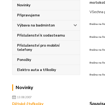
motokol
Novinky
Všechna 
Připravujeme
Brašna na ři
Výbava na badminton
Příslušenství k sodasteamu
Brašna na ř
Příslušenství pro mobilní
telefony
Brašna na ři
Ponožky
Brašna na ř
Elektro auta a tříkolky
Brašna na ř
Novinky
13.08.2007
Souvise
Dětské čtyřkolky