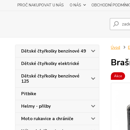
PROČ NAKUPOVAT U NÁS
O NÁS
OBCHODNÍ PODMÍNK
Úvod
E
Dětské čtyřkolky benzínové 49
Braš
Dětské čtyřkolky elektrické
Dětské čtyřkolky benzínové
Akce
125
Pitbike
Helmy - přilby
Moto rukavice a chrániče