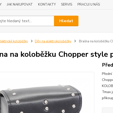
Y
JAK NAKUPOVAT
KONTAKTY
SERVIS
PRACUJ U NÁS
Hledat
lektrické koloběžky
Díly na elektrokoloběžky
Brašna na koloběžku C
na na koloběžku Chopper style 
Před
Přední
Chopp
KOLOBĚ
Tmax j
přikoup