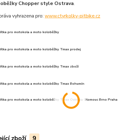
oběžky Chopper style Ostrava
.
práva vyhrazena pro:
www.ctyrkolky-pitbike.cz
dítka pro motokola a moto koloběžky
idítka pro motokola a moto koloběžky Tmax prodej
dítka pro motokola a moto koloběžky Tmax zboží
idítka pro motokola a moto koloběžky Tmax Bohumín
idítka pro motokola a moto koloběžky Tmax Ostrava Olomouc Brno Praha
jící zboží
9