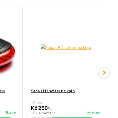
rem
Sada LED světel na kolo
Díl
26
Kč 320
Kč 
Kč 250
Kč
/
ks
Skladem
Skladem
Kč 207
bez DPH
Kč