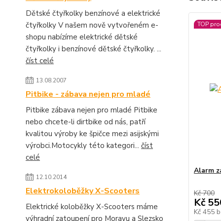
Dětské čtyřkolky benzínové a elektrické
TOP pro
čtyřkolky V našem nově vytvořeném e-
shopu nabízíme elektrické dětské
čtyřkolky i benzínové dětské čtyřkolky. ...
číst celé
13.08.2007
Pitbike - zábava nejen pro mladé
Pitbike zábava nejen pro mladé Pitbike
nebo chcete-li dirtbike od nás, patří
kvalitou výroby ke špičce mezi asijskými
výrobci.Motocykly této kategori...
číst
celé
Alarm z
12.10.2014
Elektrokoloběžky X-Scooters
Kč 700
Kč 55
Elektrické koloběžky X-Scooters máme
Kč 455
b
výhradní zatoupení pro Moravu a Slezsko