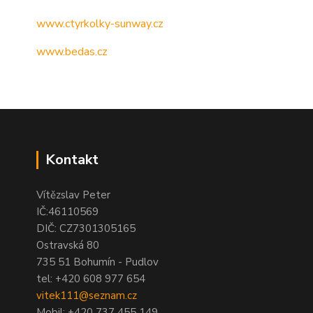
www.ctyrkolky-sunway.cz
www.bedas.cz
Kontakt
Vítězslav Peter
IČ:46110569
DIČ: CZ7301305165
Ostravská 80
735 51 Bohumín - Pudlov
tel:
+420 608 977 654
vitek111@seznam.cz
Mobil: +420 737 455 149