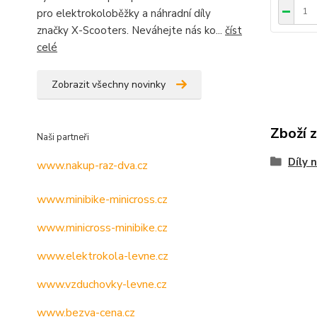
pro elektrokoloběžky a náhradní díly
značky X-Scooters. Neváhejte nás ko...
číst
celé
Zobrazit všechny novinky
Zboží 
Naši partneři
Díly 
www.nakup-raz-dva.cz
www.minibike-minicross.cz
www.minicross-minibike.cz
www.elektrokola-levne.cz
www.vzduchovky-levne.cz
www.bezva-cena.cz