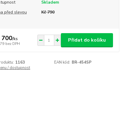
tupnost
Skladem
a před slevou
Kč 790
 700
/
ks
Přidat do košíku
579
bez DPH
roduktu:
1163
EAN kód:
BR-454SP
cenu / dostupnost