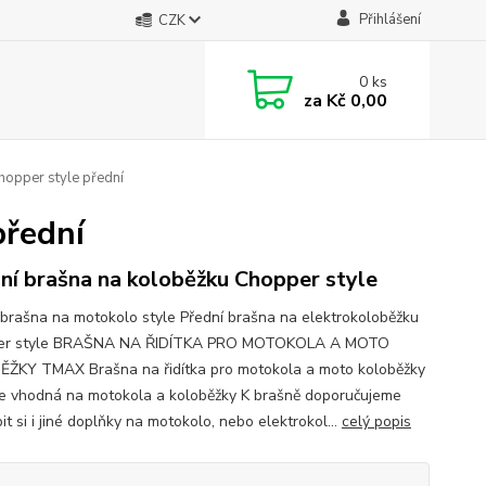
Přihlášení
CZK
0
ks
za
Kč 0,00
hopper style přední
přední
ní brašna na koloběžku Chopper style
 brašna na motokolo style Přední brašna na elektrokoloběžku
er style BRAŠNA NA ŘIDÍTKA PRO MOTOKOLA A MOTO
ŽKY TMAX Brašna na řidítka pro motokola a moto koloběžky
e vhodná na motokola a koloběžky K brašně doporučujeme
it si i jiné doplňky na motokolo, nebo elektrokol...
celý popis