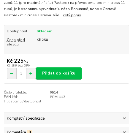
zubů: 11 (pro maximální sílu) Pastorek na převodovku pro minicross 11
zubů, je k osobnímu vyzvednutí u nás v Bohumíně, nebo v Ostravě.
Pastorek minicross Ostrava. Vše...
celý popis
Dostupnost
Skladem
Cena před
Kč 250
slevou
Kč 225
/
ks
Kč 186
bez DPH
Přidat do košíku
Číslo produktu:
0514
EAN kód:
PPM-11Z
Hlídat cenu / dostupnost
Kompletní specifikace
Komentáře
0