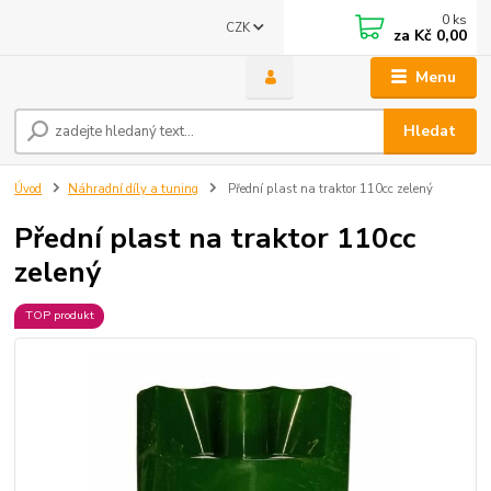
0
ks
CZK
za
Kč 0,00
Menu
Hledat
Úvod
Náhradní díly a tuning
Přední plast na traktor 110cc zelený
Přední plast na traktor 110cc
zelený
TOP produkt