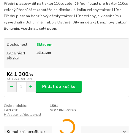
Přední plastový díl na traktor 110cc zelený Přední plast pro traktor 110cc
zelený Přední část kapotáže na dětskou 4-kolku zelený traktor 110cc.
Přední plast na benzínový dětský traktor 110cc zelený je k osobnímu
vyzvednutí v Bohumíně, nebo v Ostravě. Díly na dětský benzínový traktor
Bohumín. Všechna...
celý popis
Dostupnost
Skladem
Cena před
Kč 1 500
slevou
Kč 1 300
/
ks
Kč 1 074
bez DPH
Přidat do košíku
Číslo produktu:
1591
EAN kód:
SQ110NF-S12G
Hlídat cenu / dostupnost
Kompletní specifikace