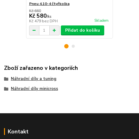
Pneu 4.10-4 čtyřkolka
Duše 4" čtyř
Kč 660
Kč 270
Kč 580
Kč 230
/
ks
/
ks
Skladem
Kč 479
bez DPH
Kč 190
bez 
Přidat do košíku
Zboží zařazeno v kategoriích
Náhradní díly a tuning
Náhradní díly minicross
Kontakt