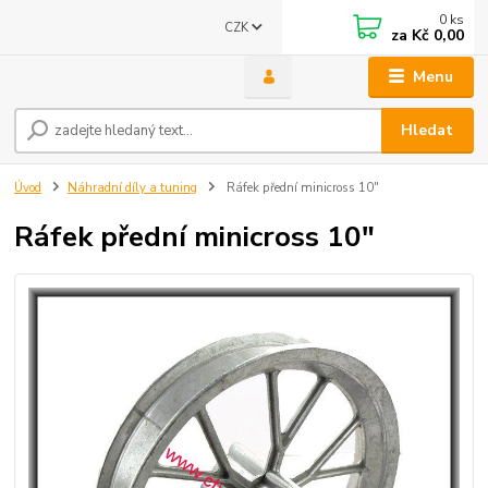
0
ks
CZK
za
Kč 0,00
Menu
Hledat
Úvod
Náhradní díly a tuning
Ráfek přední minicross 10"
Ráfek přední minicross 10"