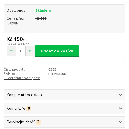
Dostupnost
Skladem
Cena před
Kč 500
slevou
Kč 450
/
ks
Kč 372
bez DPH
Přidat do košíku
Číslo produktu:
0383
EAN kód:
PR-MM10K
Hlídat cenu / dostupnost
Kompletní specifikace
Komentáře
0
Související zboží
2