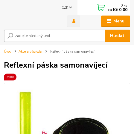
0
ks
CZK
za
Kč 0,00
Menu
Hledat
Úvod
Akce a výprodej
Reflexní páska samonavíjecí
Reflexní páska samonavíjecí
Akce