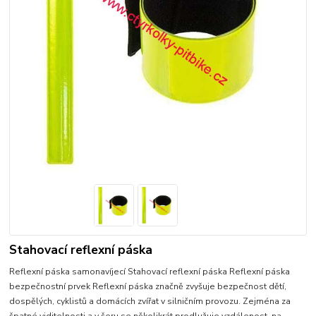
Stahovací reflexní páska
Reflexní páska samonavíjecí Stahovací reflexní páska Reflexní páska
bezpečnostní prvek Reflexní páska značně zvyšuje bezpečnost dětí,
dospělých, cyklistů a domácích zvířat v silničním provozu. Zejména za
špatné viditelnosti a v šeru se několikrát prodlužuje vzdálenost, na