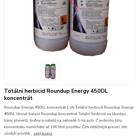
Totální herbicid Roundup Energy 450DL
koncentrát
Roundup Energy 450SL koncentrát 1 litr Totální herbicid Roundup Energy
450SL litrové balení Roundup koncentrát Totální herbicid na likvidaci
trávy, plevelů, buřiny a náletů na zahradě či na poli. Z jednoho litru
koncentrátu namícháte až 100 litrů postřiku. Čím obtížnější plevel, tím
silnější postřik...
celý popis