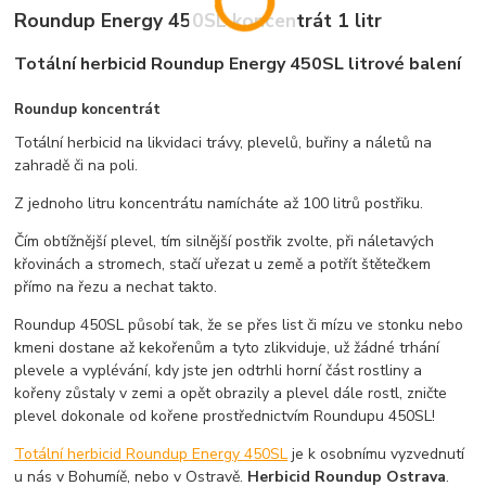
Roundup Energy 450SL koncentrát 1 litr
Totální herbicid Roundup Energy 450SL litrové balení
Roundup
koncentrát
Totální herbicid na likvidaci trávy, plevelů, buřiny a náletů na
zahradě či na poli.
Z jednoho litru koncentrátu namícháte až 100 litrů postřiku.
Čím obtížnější plevel, tím silnější postřik zvolte, při náletavých
křovinách a stromech, stačí uřezat u země a potřít štětečkem
přímo na řezu a nechat takto.
Roundup 450SL působí tak, že se přes list či mízu ve stonku nebo
kmeni dostane až kekořenům a tyto zlikviduje, už žádné trhání
plevele a vyplévání, kdy jste jen odtrhli horní část rostliny a
kořeny zůstaly v zemi a opět obrazily a plevel dále rostl, zničte
plevel dokonale od kořene prostřednictvím Roundupu 450SL!
Totální herbicid Roundup Energy 450SL
je k osobnímu vyzvednutí
u nás v Bohumíě, nebo v Ostravě.
Herbicid Roundup Ostrava
.