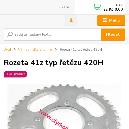
0
ks
CZK
za
Kč 0,00
Menu
Hledat
Úvod
Náhradní díly a tuning
Rozeta 41z typ řetězu 420H
Rozeta 41z typ řetězu 420H
TOP produkt