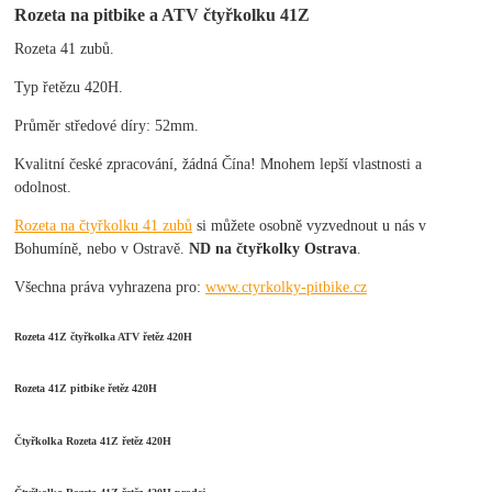
Rozeta na pitbike a ATV čtyřkolku 41Z
Rozeta 41 zubů.
Typ řetězu 420H.
Průměr středové díry: 52mm.
Kvalitní české zpracování, žádná Čína! Mnohem lepší vlastnosti a
odolnost.
Rozeta na čtyřkolku 41 zubů
si můžete osobně vyzvednout u nás v
Bohumíně, nebo v Ostravě.
ND na čtyřkolky Ostrava
.
Všechna práva vyhrazena pro:
www.ctyrkolky-pitbike.cz
Rozeta 41Z čtyřkolka ATV řetěz 420H
Rozeta 41Z pitbike řetěz 420H
Čtyřkolka Rozeta 41Z řetěz 420H