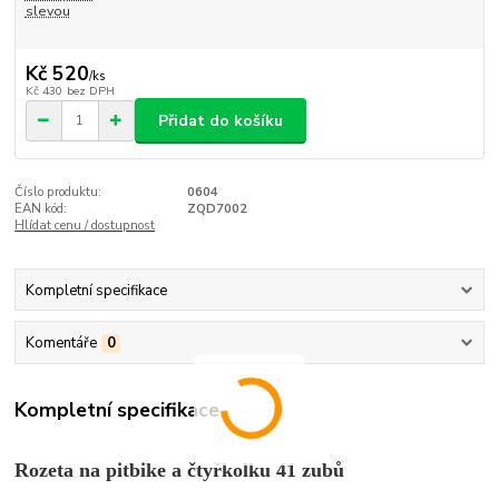
slevou
Kč 520
/
ks
Kč 430
bez DPH
Přidat do košíku
Číslo produktu:
0604
EAN kód:
ZQD7002
Hlídat cenu / dostupnost
Kompletní specifikace
Komentáře
0
Kompletní specifikace
Rozeta na pitbike a čtyřkolku 41 zubů