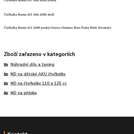
Čtyřkolka Rozeta 41Z řetěz 420H prodej
Čtyřkolka Rozeta 41Z řetěz 420H zboží
Čtyřkolka Rozeta 41Z 420H prodej Ostrava Olomouc Brno Praha Plzeň Slovensko
Zboží zařazeno v kategoriích
Náhradní díly a tuning
ND na dětské AKU čtyřkolky
ND na čtyřkolky 110 a 125 cc
ND na pitbike