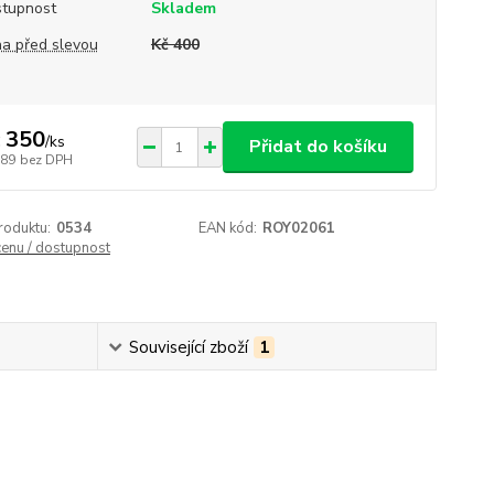
tupnost
Skladem
a před slevou
Kč 400
 350
/
ks
Přidat do košíku
289
bez DPH
roduktu:
0534
EAN kód:
ROY02061
cenu / dostupnost
Související zboží
1