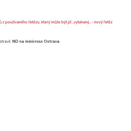
z používaného řetězu, který může být již ,,vytahaný,, - nový řetěz
stravě.
ND na minicross Ostrava
.