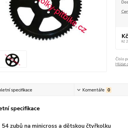
Dos
Cen
Kč
Kč 
Číslo p
Hlídat 
etní specifikace
Komentáře
0
tní specifikace
 54 zubů na minicross a dětskou čtyřkolku