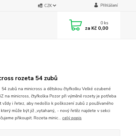
Přihlášení
CZK
0
ks
za
Kč 0,00
cross rozeta 54 zubů
 54 zubů na minicross a dětskou čtyřkolku Velké ozubené
4Z na minicross, čtyřkolka Pozor při výměně rozety je potřeba
t vždy i řetez, aby nedošlo k poškození zubů z používaného
 který může být již ,,vytahaný,, - nový řetěz najdete v sekci
čujeme přikoupit. Rozeta minic...
celý popis