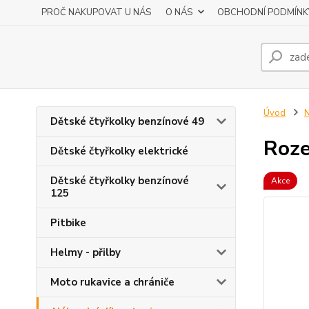
PROČ NAKUPOVAT U NÁS
O NÁS
OBCHODNÍ PODMÍNK
Úvod
N
Dětské čtyřkolky benzínové 49
Roze
Dětské čtyřkolky elektrické
Dětské čtyřkolky benzínové
Akce
125
Pitbike
Helmy - přilby
Moto rukavice a chrániče