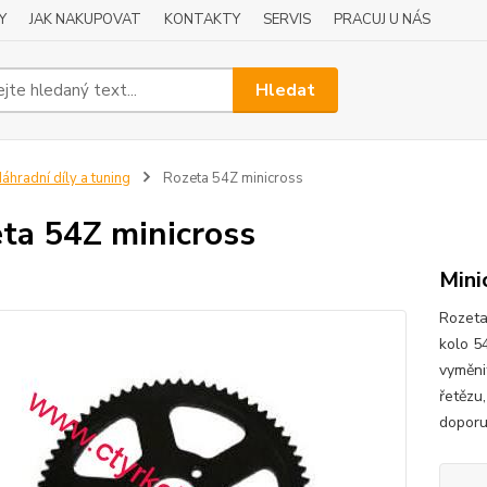
Y
JAK NAKUPOVAT
KONTAKTY
SERVIS
PRACUJ U NÁS
Hledat
áhradní díly a tuning
Rozeta 54Z minicross
ta 54Z minicross
Mini
Rozeta
kolo 5
vyměni
řetězu,
doporu