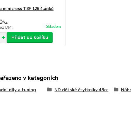
a minicross T8F 126 článků
0
/
ks
Skladem
ez DPH
Přidat do košíku
zařazeno v kategoriích
dní díly a tuning
ND dětské čtyřkolky 49cc
Náhr