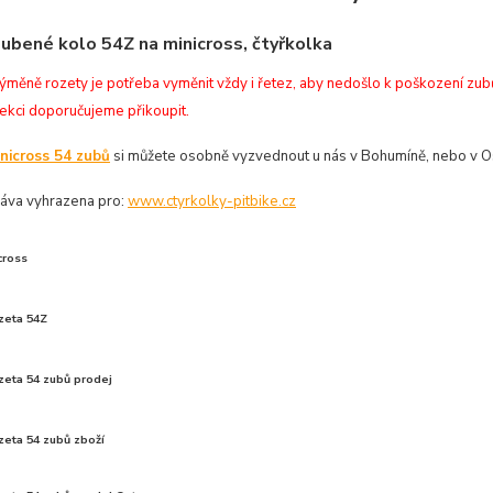
ubené kolo 54Z na minicross, čtyřkolka
ýměně rozety je potřeba vyměnit vždy i řetez, aby nedošlo k poškození zubů 
sekci doporučujeme přikoupit.
nicross 54 zubů
si můžete osobně vyzvednout u nás v Bohumíně, nebo v O
áva vyhrazena pro:
www.ctyrkolky-pitbike.cz
cross
zeta 54Z
zeta 54 zubů prodej
zeta 54 zubů zboží