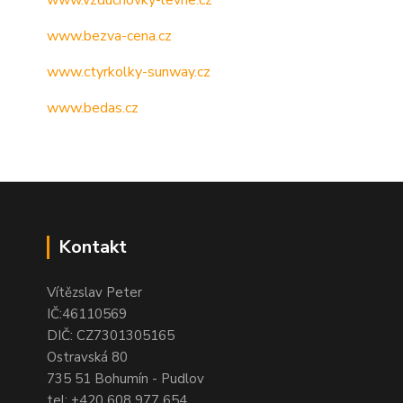
www.vzduchovky-levne.cz
www.bezva-cena.cz
www.ctyrkolky-sunway.cz
www.bedas.cz
Kontakt
Vítězslav Peter
IČ:46110569
DIČ: CZ7301305165
Ostravská 80
735 51 Bohumín - Pudlov
tel:
+420 608 977 654