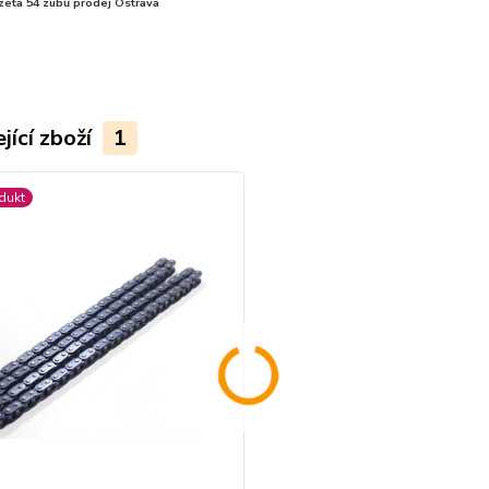
zeta 54 zubů prodej Ostrava
jící zboží
1
dukt