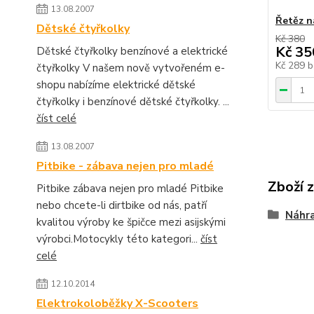
13.08.2007
Řetěz n
Dětské čtyřkolky
Kč 380
Kč 35
Dětské čtyřkolky benzínové a elektrické
Kč 289
b
čtyřkolky V našem nově vytvořeném e-
shopu nabízíme elektrické dětské
čtyřkolky i benzínové dětské čtyřkolky. ...
číst celé
13.08.2007
Pitbike - zábava nejen pro mladé
Zboží 
Pitbike zábava nejen pro mladé Pitbike
nebo chcete-li dirtbike od nás, patří
Náhra
kvalitou výroby ke špičce mezi asijskými
výrobci.Motocykly této kategori...
číst
celé
12.10.2014
Elektrokoloběžky X-Scooters