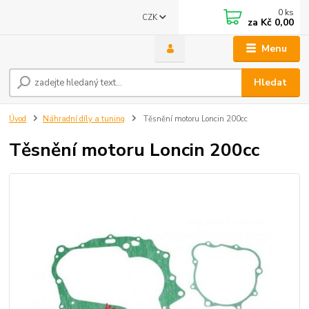
0
ks
CZK
za
Kč 0,00
Menu
Hledat
Úvod
Náhradní díly a tuning
Těsnění motoru Loncin 200cc
Těsnění motoru Loncin 200cc