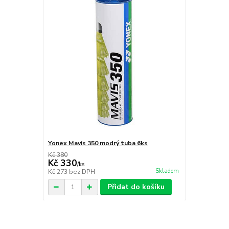
Yonex Mavis 350 modrý tuba 6ks
Kč 380
Kč 330
/
ks
Skladem
Kč 273
bez DPH
Přidat do košíku