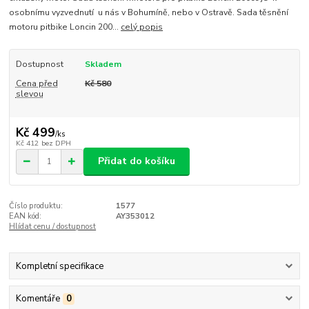
osobnímu vyzvednutí u nás v Bohumíně, nebo v Ostravě. Sada těsnění
motoru pitbike Loncin 200...
celý popis
Dostupnost
Skladem
Cena před
Kč 580
slevou
Kč 499
/
ks
Kč 412
bez DPH
Přidat do košíku
Číslo produktu:
1577
EAN kód:
AY353012
Hlídat cenu / dostupnost
Kompletní specifikace
Komentáře
0