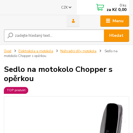
0
ks
CZK
za
Kč 0,00
Menu
Hledat
Úvod
Elektrokola a motokola
Náhradní díly motokola
Sedlo na
motokolo Chopper s opěrkou
Sedlo na motokolo Chopper s
opěrkou
TOP produkt