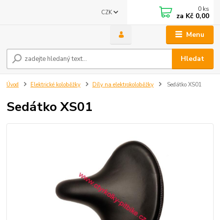
0
ks
CZK
za
Kč 0,00
Menu
Hledat
Úvod
Elektrické koloběžky
Díly na elektrokoloběžky
Sedátko XS01
Sedátko XS01