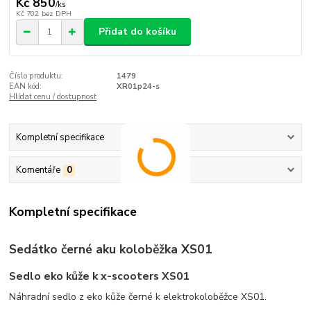
Kč 850
/
ks
Kč 702
bez DPH
Přidat do košíku
Číslo produktu:
1479
EAN kód:
XR01p24-s
Hlídat cenu / dostupnost
Kompletní specifikace
Komentáře
0
Kompletní specifikace
Sedátko černé aku koloběžka XS01
Sedlo eko kůže k x-scooters XS01
Náhradní sedlo z eko kůže černé k elektrokoloběžce XS01.