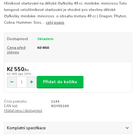
Hliníkové startování na dětské čtyřkolky 49 cc, minibike, minicross Toto
tunigové celohliníkové startování je vhodné pro všechny dětské
čtyřkolky, minibike, minicross o obsahu moturu 49 cc ( Dragon, Phyton,
Cobra, Hummer, Sios,...
celý popis
Dostupnost
Skladem
Cena před
Kč 650
slevou
Kč 550
/
ks
Kč 455
bez DPH
Přidat do košíku
Číslo produktu:
1144
EAN kód:
ROY05169
Hlídat cenu / dostupnost
Kompletní specifikace