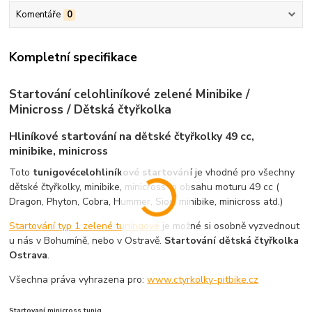
Komentáře
0
Kompletní specifikace
Startování celohliníkové zelené Minibike /
Minicross / Dětská čtyřkolka
Hliníkové startování na dětské čtyřkolky 49 cc,
minibike, minicross
Toto
tunigové
celohliníkové startování
je vhodné pro všechny
dětské čtyřkolky, minibike, minicross o obsahu moturu 49 cc (
Dragon, Phyton, Cobra, Hummer, Sios, minibike, minicross atd.)
Startování typ 1 zelené tuningové
je možné si osobně vyzvednout
u nás v Bohumíně, nebo v Ostravě.
Startování dětská čtyřkolka
Ostrava
.
Všechna práva vyhrazena pro:
www.ctyrkolky-pitbike.cz
Startovaní minicross tunig