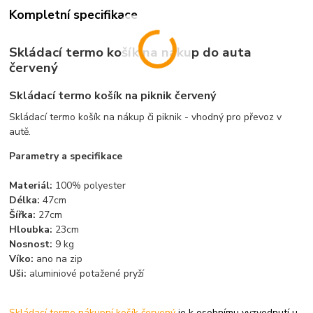
Kompletní specifikace
Skládací termo košík na nákup do auta
červený
Skládací termo košík na piknik červený
Skládací termo košík na nákup či piknik - vhodný pro převoz v
autě.
Parametry a specifikace
Materiál:
100% polyester
Délka:
47cm
Šířka:
27cm
Hloubka:
23cm
Nosnost:
9 kg
Víko:
ano na zip
Uši:
aluminiové potažené pryží
Skládací termo nákupní košík červený
je k osobnímu vyzvednutí u