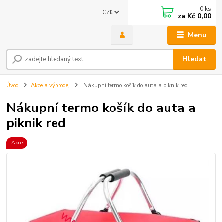
0
ks
CZK
za
Kč 0,00
Menu
Hledat
Úvod
Akce a výprodej
Nákupní termo košík do auta a piknik red
Nákupní termo košík do auta a
piknik red
Akce