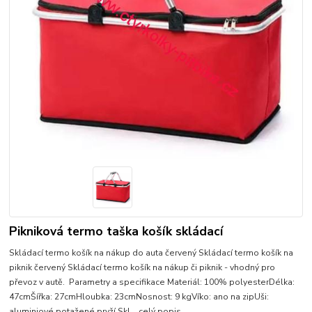
Pikniková termo taška košík skládací
Skládací termo košík na nákup do auta červený Skládací termo košík na
piknik červený Skládací termo košík na nákup či piknik - vhodný pro
převoz v autě. Parametry a specifikace Materiál: 100% polyesterDélka:
47cmŠířka: 27cmHloubka: 23cmNosnost: 9 kgVíko: ano na zipUši:
aluminiové potažené pryží Skl...
celý popis