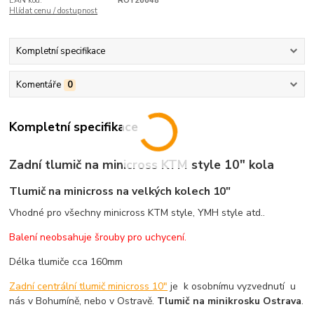
EAN kód:
ROY26648
Hlídat cenu / dostupnost
Kompletní specifikace
Komentáře
0
Kompletní specifikace
Zadní tlumič na minicross KTM style 10" kola
Tlumič na minicross na velkých kolech 10"
Vhodné pro všechny minicross KTM style, YMH style atd..
Balení neobsahuje šrouby pro uchycení.
Délka tlumiče cca 160mm
Zadní centrální tlumič minicross 10"
je k osobnímu vyzvednutí u
nás v Bohumíně, nebo v Ostravě.
Tlumič na minikrosku Ostrava
.