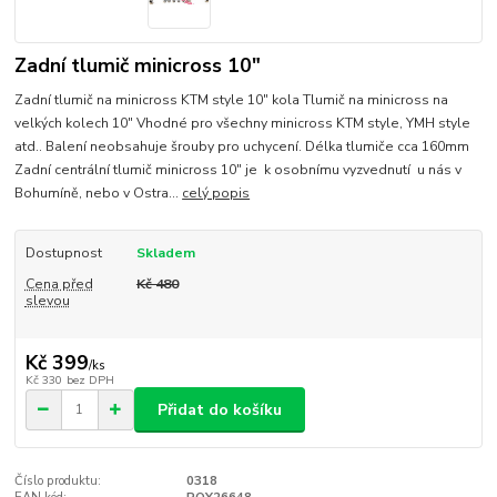
Zadní tlumič minicross 10"
Zadní tlumič na minicross KTM style 10" kola Tlumič na minicross na
velkých kolech 10" Vhodné pro všechny minicross KTM style, YMH style
atd.. Balení neobsahuje šrouby pro uchycení. Délka tlumiče cca 160mm
Zadní centrální tlumič minicross 10" je k osobnímu vyzvednutí u nás v
Bohumíně, nebo v Ostra...
celý popis
Dostupnost
Skladem
Cena před
Kč 480
slevou
Kč 399
/
ks
Kč 330
bez DPH
Přidat do košíku
Číslo produktu:
0318