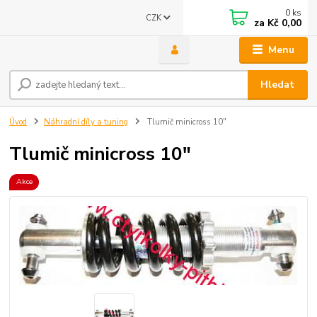
0
ks
CZK
za
Kč 0,00
Menu
Hledat
Úvod
Náhradní díly a tuning
Tlumič minicross 10"
Tlumič minicross 10"
Akce