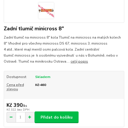
Zadní tlumič minicross 8"
Zadní tlumič na minicross 8" kola Tlumič na minicross na malých kolech
8" Vhodné pro všechny minicross DS 67, minicross 3, minicross
4 atd., které mají menší osmi palcová kola. Zadní centrální
tlumič minicross je k osobnímu vyzvednutí u nás v Bohumíně, nebo v
Ostravě. Tlumič na minikrosku Ostrava....
celý popis
Dostupnost
Skladem
Cena před
Kč 460
slevou
Kč 390
/
ks
Kč 322
bez DPH
Přidat do košíku