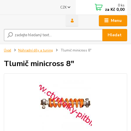
0
ks
CZK
za
Kč 0,00
Menu
Hledat
Úvod
Náhradní díly a tuning
Tlumič minicross 8"
Tlumič minicross 8"