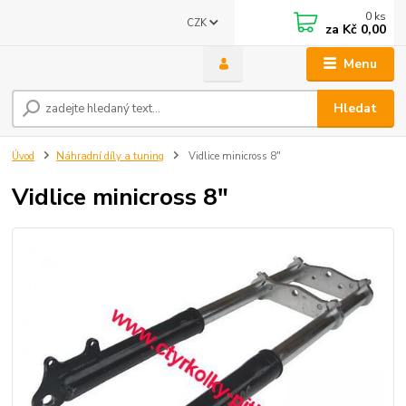
0
ks
CZK
za
Kč 0,00
Menu
Hledat
Úvod
Náhradní díly a tuning
Vidlice minicross 8"
Vidlice minicross 8"