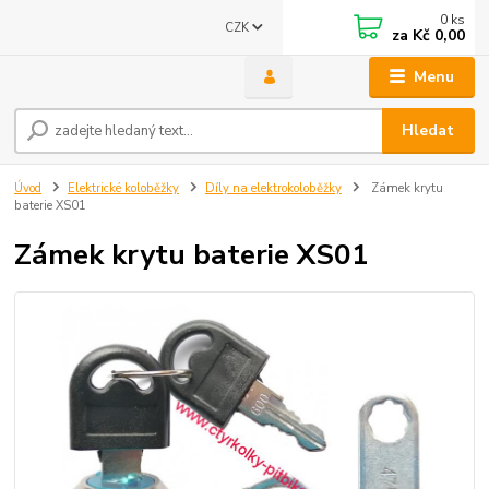
0
ks
CZK
za
Kč 0,00
Menu
Hledat
Úvod
Elektrické koloběžky
Díly na elektrokoloběžky
Zámek krytu
baterie XS01
Zámek krytu baterie XS01