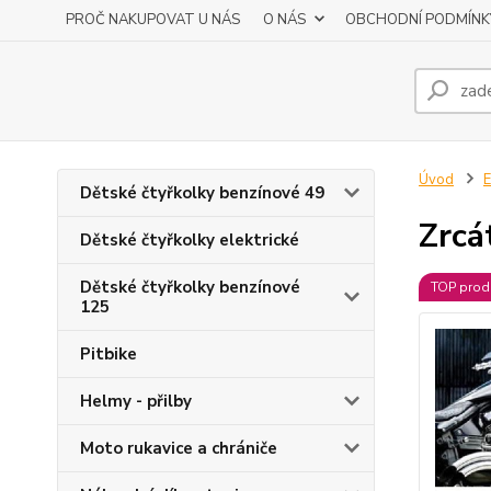
PROČ NAKUPOVAT U NÁS
O NÁS
OBCHODNÍ PODMÍNK
Úvod
E
Dětské čtyřkolky benzínové 49
Zrcá
Dětské čtyřkolky elektrické
Dětské čtyřkolky benzínové
TOP prod
125
Pitbike
Helmy - přilby
Moto rukavice a chrániče