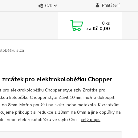
Přihlášení
CZK
0
ks
za
Kč 0,00
oloběžku slza
 zrcátek pro elektrokoloběžku Chopper
a pro elektrokoloběžku Chopper style szly Zrcátka pro
ickou koloběžku Chopper style Závit 10mm, možno dokoupit
i na 8mm. Možno použít i na skútr, nebo motokolo. K zrcátkům
čujeme přikoupit si redukce z 10mm na 8mm a jiné doplňky na
lo, nebo elektrokoloběžku ve stylu Cho...
celý popis