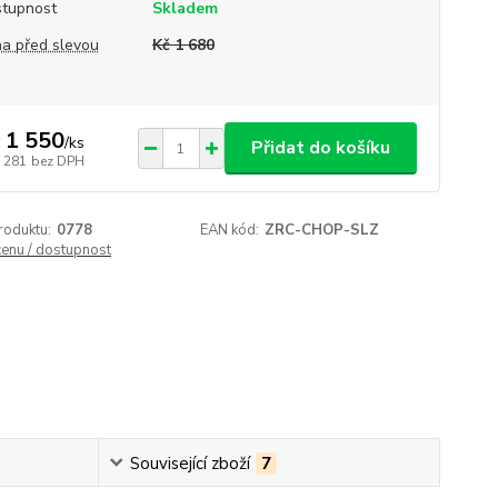
tupnost
Skladem
a před slevou
Kč 1 680
 1 550
/
ks
Přidat do košíku
1 281
bez DPH
roduktu:
0778
EAN kód:
ZRC-CHOP-SLZ
cenu / dostupnost
Související zboží
7