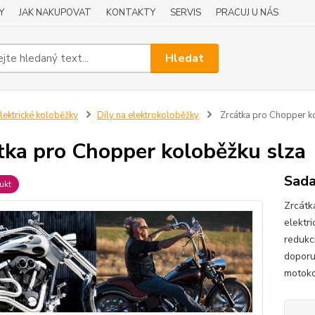
Y
JAK NAKUPOVAT
KONTAKTY
SERVIS
PRACUJ U NÁS
Hledat
lektrické koloběžky
Díly na elektrokoloběžky
Zrcátka pro Chopper k
tka pro Chopper koloběžku slza
Sada
ukt
Zrcátk
elektr
redukc
doporu
motoko