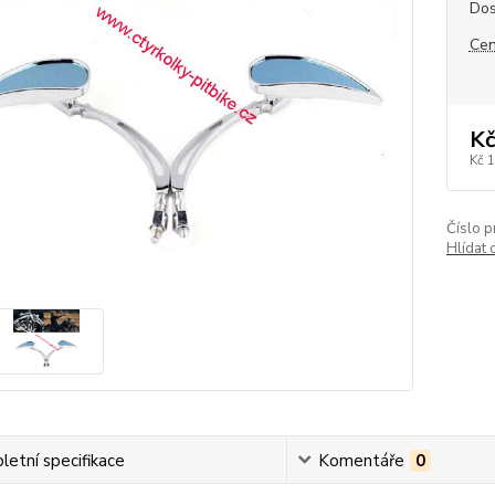
Dos
Cen
Kč
Kč 
Číslo p
Hlídat 
etní specifikace
Komentáře
0