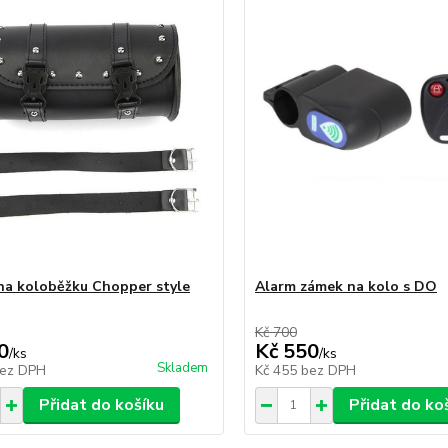
na koloběžku Chopper style
Alarm zámek na kolo s DO
Kč 700
0
Kč 550
/
ks
/
ks
Skladem
ez DPH
Kč 455
bez DPH
Přidat do košíku
Přidat do ko