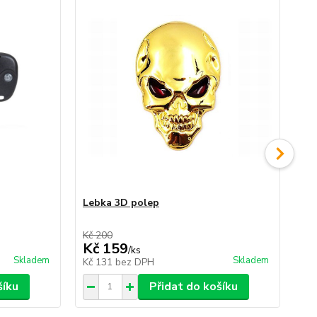
Lebka 3D polep
Br
boč
Kč 200
Kč 
Kč 159
Kč
/
ks
Skladem
Skladem
Kč 131
bez DPH
Kč
šíku
Přidat do košíku