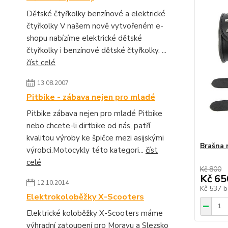
Dětské čtyřkolky benzínové a elektrické
čtyřkolky V našem nově vytvořeném e-
shopu nabízíme elektrické dětské
čtyřkolky i benzínové dětské čtyřkolky. ...
číst celé
13.08.2007
Pitbike - zábava nejen pro mladé
Pitbike zábava nejen pro mladé Pitbike
nebo chcete-li dirtbike od nás, patří
kvalitou výroby ke špičce mezi asijskými
Brašna 
výrobci.Motocykly této kategori...
číst
celé
Kč 800
Kč 65
12.10.2014
Kč 537
b
Elektrokoloběžky X-Scooters
Elektrické koloběžky X-Scooters máme
výhradní zatoupení pro Moravu a Slezsko