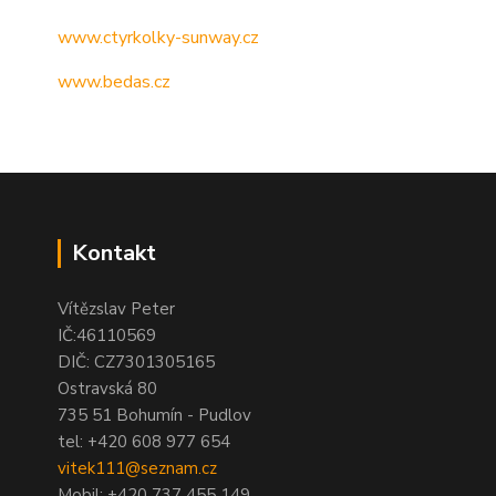
www.ctyrkolky-sunway.cz
www.bedas.cz
Kontakt
Vítězslav Peter
IČ:46110569
DIČ: CZ7301305165
Ostravská 80
735 51 Bohumín - Pudlov
tel:
+420 608 977 654
vitek111@seznam.cz
Mobil: +420 737 455 149