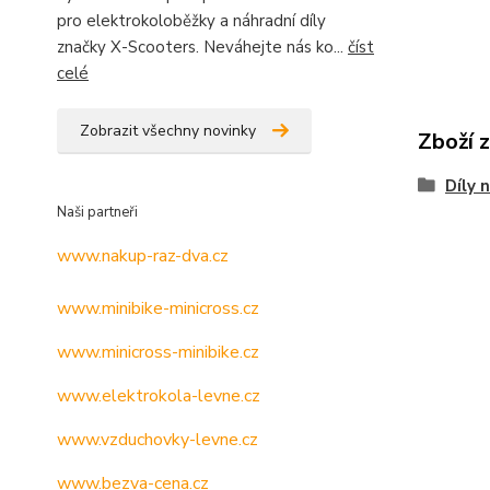
pro elektrokoloběžky a náhradní díly
značky X-Scooters. Neváhejte nás ko...
číst
celé
Zobrazit všechny novinky
Zboží 
Díly 
Naši partneři
www.nakup-raz-dva.cz
www.minibike-minicross.cz
www.minicross-minibike.cz
www.elektrokola-levne.cz
www.vzduchovky-levne.cz
www.bezva-cena.cz