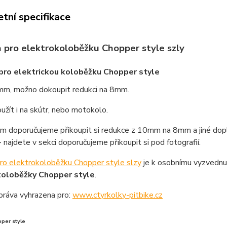
tní specifikace
 pro elektrokoloběžku Chopper style szly
pro elektrickou koloběžku Chopper style
mm, možno dokoupit redukci na 8mm.
žít i na skútr, nebo motokolo.
ům doporučujeme přikoupit si redukce z 10mm na 8mm a jiné dop
 najdete v sekci doporučujeme přikoupit si pod fotografií.
pro elektrokoloběžku Chopper style slzy
je k osobnímu vyzvednu
koloběžky Chopper style
.
práva vyhrazena pro:
www.ctyrkolky-pitbike.cz
pper style