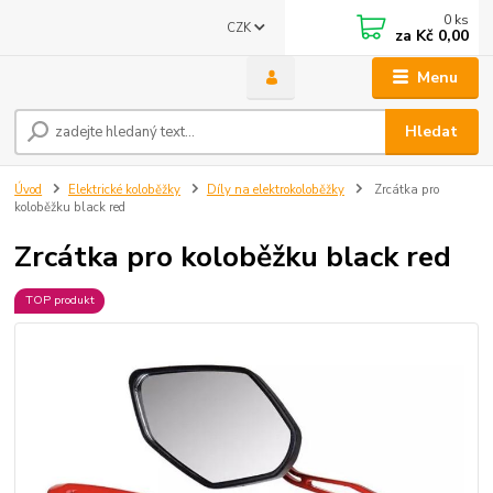
0
ks
CZK
za
Kč 0,00
Menu
Hledat
Úvod
Elektrické koloběžky
Díly na elektrokoloběžky
Zrcátka pro
koloběžku black red
Zrcátka pro koloběžku black red
TOP produkt