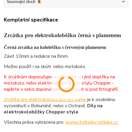
Související zboží
6
Kompletní specifikace
Zrcátka pro elektrokoloběžku černá s plamenem
Černá zrcátka na koloběžku s červeným plamenem
Závit 10mm a redukce na 8mm.
Možno použít i na skútr, nebo motokolo.
K zrcátkům doporučujeme přikoupit si i jiné doplňky na
motokolo, nebo elektrokoloběžku ve stylu Chopper -
najdete v sekci doporučujeme přikoupit si pod fotografií.
Zrcátka pro elektrokoloběžku red flame
je k osobnímu
vyzvednutí v Bohumíně, nebo v Ostravě.
Díly na
elektrokoloběžky Chopper style
.
Všechna práva vyhrazena pro:
www.ctyrkolky-pitbike.cz