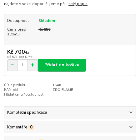
najdete v sekci doporučujeme při...
celý popis
Dostupnost
Skladem
Cena před
Kč 850
slevou
Kč 700
/
ks
Kč 579
bez DPH
Přidat do košíku
Číslo produktu:
1546
EAN kód:
ZRC-FLAME
Hlídat cenu / dostupnost
Kompletní specifikace
Komentáře
0