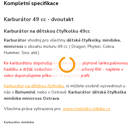
Kompletní specifikace
Karburátor 49 cc - dvoutakt
Karburátor na dětskou čtyřkolku 49cc
Karburátor
vhodný pro všechny
dětské čtyřkolky, minibike,
minicross
o obsahu moturu 49 cc ( Dragon, Phyton, Cobra,
Hummer, Sios atd.)
Ke karburátoru doporučujeme přikoupit si plynové lanko,palivovou
hadičku a držák vzduchového filtru a vzduchový filtr - najdete v
sekci doporučujeme přikoupit si pod fotografií.
Karburátor na dětskou čtyřkolku
, si můžete osobně vyzvednout u
nás v
Bohumíně
, nebo v Ostravě.
Karburátor dětská čtyřkolka
minibike minicross Ostrava
.
Všechna práva vyhrazena pro:
www.ctyrkolky-pitbike.cz
Karburátor minibike