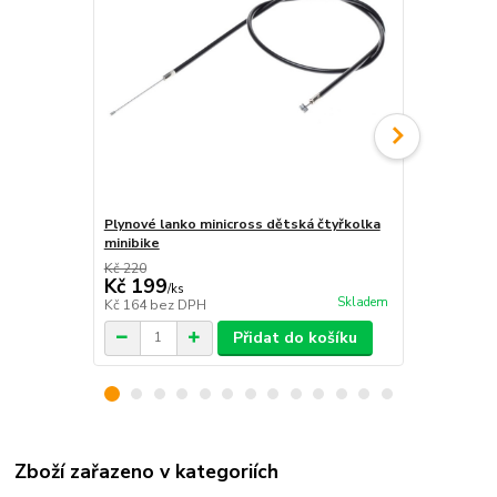
Plynové lanko minicross dětská čtyřkolka
Plynové lan
minibike
minibike blu
Kč 220
Kč 300
Kč 199
Kč 250
/
ks
/
ks
Skladem
Kč 164
bez DPH
Kč 207
bez 
Přidat do košíku
Zboží zařazeno v kategoriích