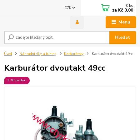
0
ks
CZK
za
Kč 0,00
Menu
Hledat
Úvod
Náhradní díly a tuning
Karburátory
Karburátor dvoutakt 49cc
Karburátor dvoutakt 49cc
TOP produkt