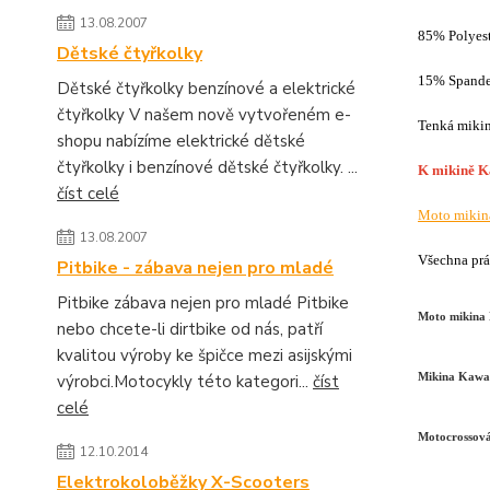
13.08.2007
85% Polyest
Dětské čtyřkolky
15% Spand
Dětské čtyřkolky benzínové a elektrické
čtyřkolky V našem nově vytvořeném e-
Tenká miki
shopu nabízíme elektrické dětské
čtyřkolky i benzínové dětské čtyřkolky. ...
K mikině Ka
číst celé
Moto mikin
13.08.2007
Všechna prá
Pitbike - zábava nejen pro mladé
Pitbike zábava nejen pro mladé Pitbike
Moto mikina
nebo chcete-li dirtbike od nás, patří
kvalitou výroby ke špičce mezi asijskými
výrobci.Motocykly této kategori...
číst
Mikina Kawa
celé
Motocrossov
12.10.2014
Elektrokoloběžky X-Scooters