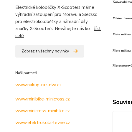
Kawasaki mot
Elektrické koloběžky X-Scooters máme
výhradní zatoupení pro Moravu a Slezsko
Mikina Kawas
pro elektrokoloběžky a náhradní díly
značky X-Scooters. Neváhejte nás ko...
číst
celé
Moto mikina 
Zobrazit všechny novinky
Moto mikina
Motocrossov
Naši partneři
www.nakup-raz-dva.cz
www.minibike-minicross.cz
Souvise
www.minicross-minibike.cz
www.elektrokola-levne.cz