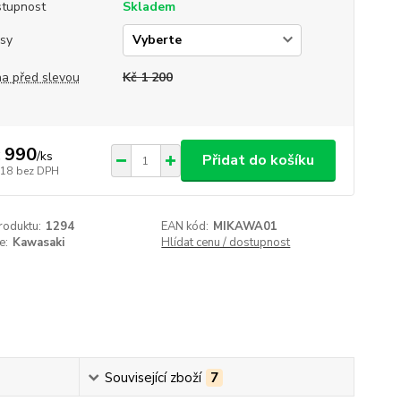
tupnost
Skladem
sy
a před slevou
Kč 1 200
 990
/
ks
Přidat do košíku
818
bez DPH
roduktu:
1294
EAN kód:
MIKAWA01
e:
Kawasaki
Hlídat cenu / dostupnost
Související zboží
7