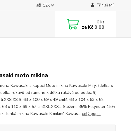
Přihlášení
CZK
0
ks
za
Kč 0,00
saki moto mikina
ikina Kawasaki s kapucí Moto mikina Kawasaki Míry: (délka x
x délka rukávů od ramene x délka rukávů od podpaží)
sti:XXS:XS:S: 63 x 100 x 59 x 49 cmM: 63 x 104 x 63 x 52
: 68 x 110 x 69 x 57 cmXXL:XXXL: Složení: 85% Polyester 15%
x Tenká mikina Kawasaki K mikině Kawas...
celý popis