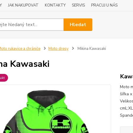
Y
JAK NAKUPOVAT
KONTAKTY
SERVIS
PRACUJ U NÁS
Hledat
oto rukavice a chrániče
Moto dresy
Mikina Kawasaki
na Kawasaki
Kawa
ukt
Moto m
šířka 
Veliko
cmL:XL
Spande