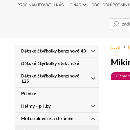
PROČ NAKUPOVAT U NÁS
O NÁS
OBCHODNÍ PODMÍNK
Úvod
M
Dětské čtyřkolky benzínové 49
Miki
Dětské čtyřkolky elektrické
Dětské čtyřkolky benzínové
TOP prod
125
Pitbike
Helmy - přilby
Moto rukavice a chrániče