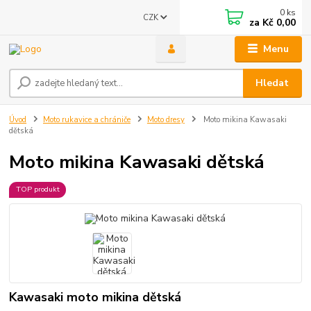
0
ks
CZK
za
Kč 0,00
Menu
Hledat
Úvod
Moto rukavice a chrániče
Moto dresy
Moto mikina Kawasaki
dětská
Moto mikina Kawasaki dětská
TOP produkt
Kawasaki moto mikina dětská