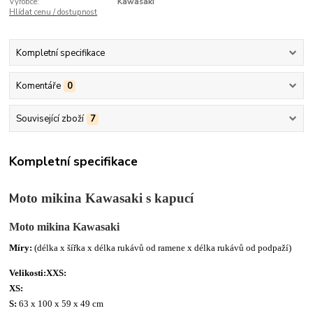
Výrobce:
Kawasaki
Hlídat cenu / dostupnost
Kompletní specifikace
Komentáře
0
Související zboží
7
Kompletní specifikace
M
oto mikina Kawasaki s kapucí
Moto mikina Kawasaki
Míry:
(délka x šířka x délka rukávů od ramene x délka rukávů od podpaží)
Velikosti:
XXS:
XS:
S:
63 x 100 x 59 x 49 cm