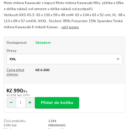
Moto mikina Kawasaki s kapucí Moto mikina Kawasaki Míry: (délka x šířka
x délka rukávů od ramene x délka rukávů od podpaží)
Velikosti:XXS:XS:S: 63 x 100 x 59 x 49 cmM: 63 x 104 x 63 x 52 cmL:XL: 68 x
110 x 69 x 57 cmXXL:XXXL: Složení: 85% Polyester 15% Spandex Tenká
mikina Kawasaki K mikině Kawas...
celý popis
Dostupnost
Skladem
Dresy
Cena před
Kč 1 200
slevou
Kč 990
/
ks
Kč 818
bez DPH
Přidat do košíku
Číslo produktu:
1294
EAN kód:
MIKAWA01