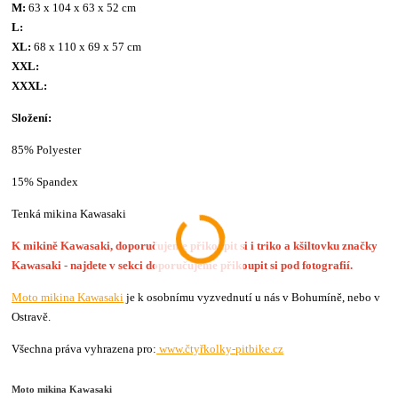
M:
63 x 104 x 63 x 52 cm
L:
XL:
68 x 110 x 69 x 57 cm
XXL:
XXXL:
Složení:
85% Polyester
15% Spandex
Tenká mikina Kawasaki
K mikině Kawasaki, doporučujeme přikoupit si i triko a kšiltovku značky
Kawasaki - najdete v sekci doporučujeme přikoupit si pod fotografií.
Moto mikina Kawasaki
je k osobnímu vyzvednutí u nás v Bohumíně, nebo v
Ostravě.
Všechna práva vyhrazena pro:
www.čtyřkolky-pitbike.cz
Moto mikina Kawasaki