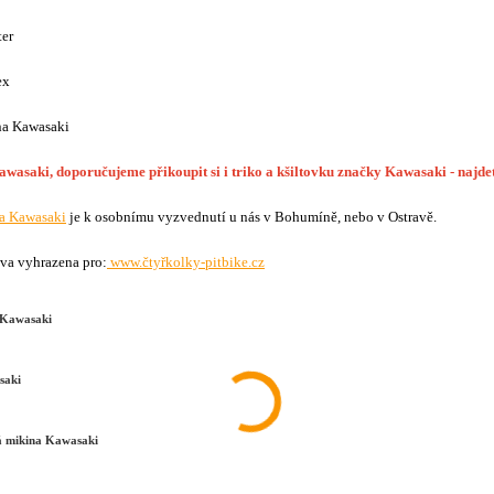
er
ex
na Kawasaki
wasaki, doporučujeme přikoupit si i triko a kšiltovku značky Kawasaki - najdete
a Kawasaki
je k osobnímu vyzvednutí u nás v Bohumíně, nebo v Ostravě.
va vyhrazena pro:
www.čtyřkolky-pitbike.cz
 Kawasaki
saki
á mikina Kawasaki