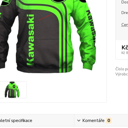
Dos
Dre
Cen
Kč
Kč 
Číslo p
Výrobc
etní specifikace
Komentáře
0