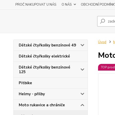
PROČ NAKUPOVAT U NÁS
O NÁS
OBCHODNÍ PODMÍNK
Úvod
M
Dětské čtyřkolky benzínové 49
Moto
Dětské čtyřkolky elektrické
Dětské čtyřkolky benzínové
TOP prod
125
Pitbike
Helmy - přilby
Moto rukavice a chrániče