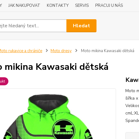
Y
JAK NAKUPOVAT
KONTAKTY
SERVIS
PRACUJ U NÁS
Hledat
oto rukavice a chrániče
Moto dresy
Moto mikina Kawasaki dětská
 mikina Kawasaki dětská
Kawa
ukt
Moto m
šířka 
Veliko
cmL:XL
Spande