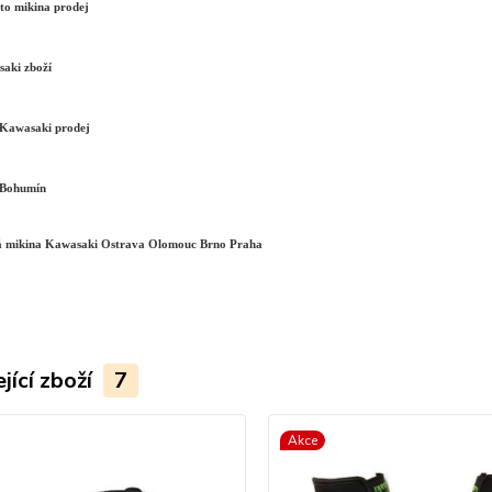
o mikina prodej
aki zboží
Kawasaki prodej
 Bohumín
á mikina Kawasaki Ostrava Olomouc Brno Praha
jící zboží
7
Akce