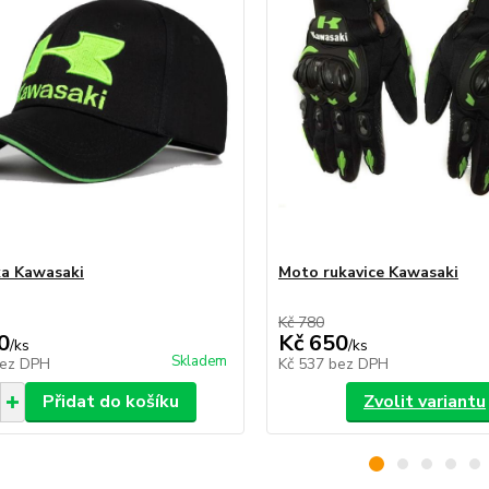
ka Kawasaki
Moto rukavice Kawasaki
Kč 780
0
Kč 650
/
ks
/
ks
Skladem
ez DPH
Kč 537
bez DPH
Přidat do košíku
Zvolit variantu