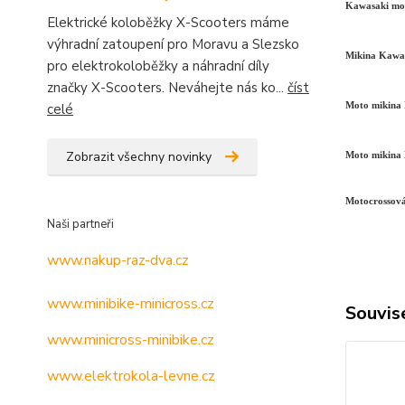
Kawasaki mot
Elektrické koloběžky X-Scooters máme
výhradní zatoupení pro Moravu a Slezsko
Mikina Kawas
pro elektrokoloběžky a náhradní díly
značky X-Scooters. Neváhejte nás ko...
číst
celé
Moto mikina 
Zobrazit všechny novinky
Moto mikina
Motocrossov
Naši partneři
www.nakup-raz-dva.cz
www.minibike-minicross.cz
Souvise
www.minicross-minibike.cz
www.elektrokola-levne.cz