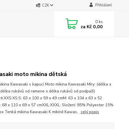
Přihlášení
CZK
0
ks
za
Kč 0,00
saki moto mikina dětská
ikina Kawasaki s kapucí Moto mikina Kawasaki Míry: (délka x
x délka rukávů od ramene x délka rukávů od podpaží)
sti:XXS:XS:S: 63 x 100 x 59 x 49 cmM: 63 x 104 x 63 x 52
: 68 x 110 x 69 x 57 cmXXL:XXXL: Složení: 85% Polyester 15%
x Tenká mikina Kawasaki K mikině Kawas...
celý popis