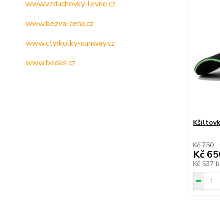
www.vzduchovky-levne.cz
www.bezva-cena.cz
www.ctyrkolky-sunway.cz
www.bedas.cz
Kšiltov
Kč 750
Kč 65
Kč 537
b