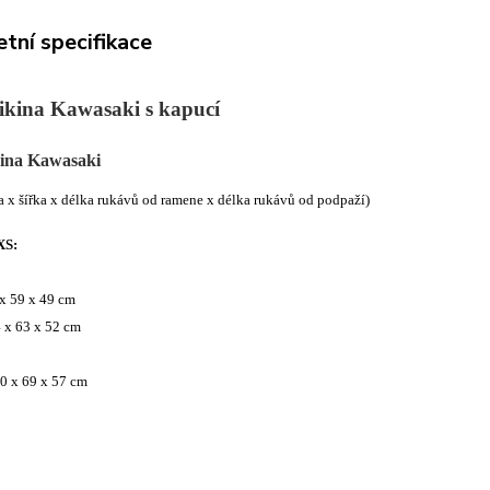
tní specifikace
ikina Kawasaki s kapucí
ina Kawasaki
a x šířka x délka rukávů od ramene x délka rukávů od podpaží)
XS:
x 59 x 49 cm
 x 63 x 52 cm
0 x 69 x 57 cm