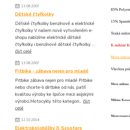
13.08.2007
85% Polyest
Dětské čtyřkolky
15% Spand
Dětské čtyřkolky benzínové a elektrické
čtyřkolky V našem nově vytvořeném e-
Tenká miki
shopu nabízíme elektrické dětské
čtyřkolky i benzínové dětské čtyřkolky. ...
K mikině Ka
číst celé
Moto mikin
13.08.2007
Všechna prá
Pitbike - zábava nejen pro mladé
Pitbike zábava nejen pro mladé Pitbike
Moto mikina
nebo chcete-li dirtbike od nás, patří
kvalitou výroby ke špičce mezi asijskými
výrobci.Motocykly této kategori...
číst
Mikina Kawa
celé
Motocrossov
12.10.2014
Elektrokoloběžky X-Scooters