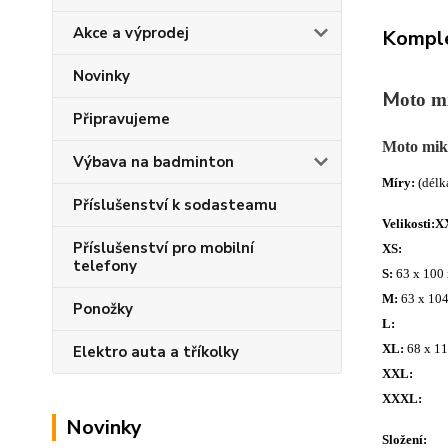
Akce a výprodej
Komple
Novinky
M
oto m
Připravujeme
Moto mik
Výbava na badminton
Míry:
(délk
Příslušenství k sodasteamu
Velikosti:
X
Příslušenství pro mobilní
XS:
telefony
S:
63 x 100 
M:
63 x 104
Ponožky
L:
XL:
68 x 11
Elektro auta a tříkolky
XXL:
XXXL:
Novinky
Složení: