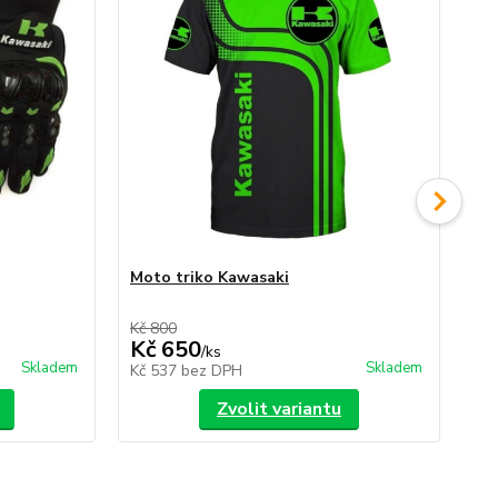
Moto triko Kawasaki
Če
Kč 800
Kč 
Kč 650
K
/
ks
Skladem
Skladem
Kč 537
bez DPH
Kč
Zvolit variantu