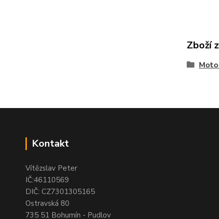
Zboží 
Moto
Kontakt
Vítězslav Peter
IČ:46110569
DIČ: CZ7301305165
Ostravská 80
735 51 Bohumín - Pudlov