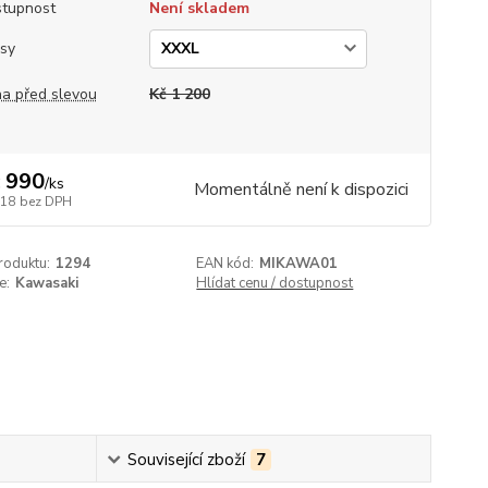
tupnost
Není skladem
sy
a před slevou
Kč 1 200
 990
/
ks
Momentálně není k dispozici
818
bez DPH
roduktu:
1294
EAN kód:
MIKAWA01
e:
Kawasaki
Hlídat cenu / dostupnost
Související zboží
7