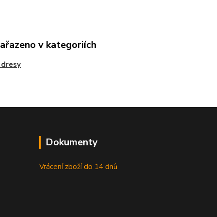
zařazeno v kategoriích
 dresy
Dokumenty
Vrácení zboží do 14 dnů