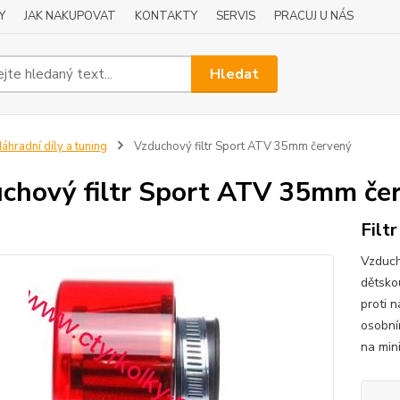
Y
JAK NAKUPOVAT
KONTAKTY
SERVIS
PRACUJ U NÁS
Hledat
áhradní díly a tuning
Vzduchový filtr Sport ATV 35mm červený
chový filtr Sport ATV 35mm če
Filt
Vzduch
dětsko
proti 
osobní
na min