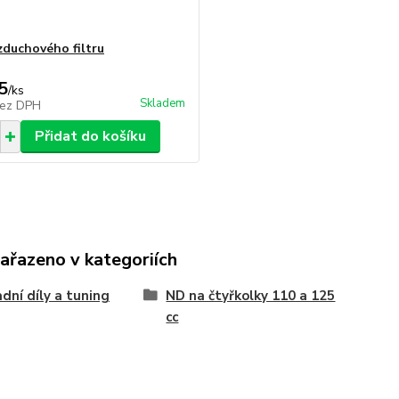
zduchového filtru
5
/
ks
Skladem
ez DPH
Přidat do košíku
zařazeno v kategoriích
dní díly a tuning
ND na čtyřkolky 110 a 125
cc