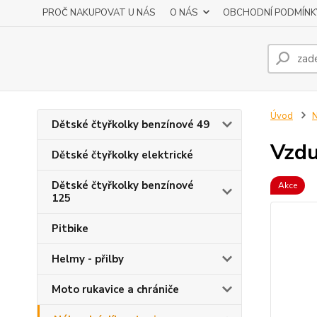
PROČ NAKUPOVAT U NÁS
O NÁS
OBCHODNÍ PODMÍNK
Úvod
N
Dětské čtyřkolky benzínové 49
Vzdu
Dětské čtyřkolky elektrické
Dětské čtyřkolky benzínové
Akce
125
Pitbike
Helmy - přilby
Moto rukavice a chrániče