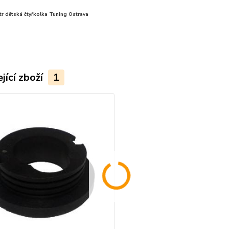
ltr dětská čtyřkolka Tuning Ostrava
jící zboží
1