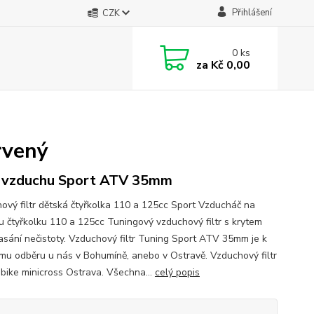
Přihlášení
CZK
0
ks
za
Kč 0,00
rvený
r vzduchu Sport ATV 35mm
ový filtr dětská čtyřkolka 110 a 125cc Sport Vzducháč na
u čtyřkolku 110 a 125cc Tuningový vzduchový filtr s krytem
nasání nečistoty. Vzduchový filtr Tuning Sport ATV 35mm je k
mu odběru u nás v Bohumíně, anebo v Ostravě. Vzduchový filtr
ibike minicross Ostrava. Všechna...
celý popis