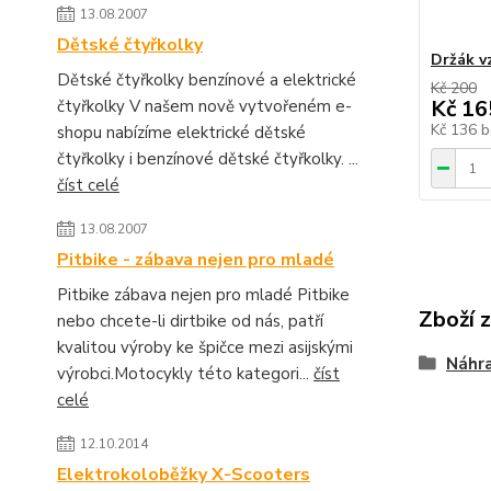
13.08.2007
Dětské čtyřkolky
Držák v
Dětské čtyřkolky benzínové a elektrické
Kč 200
Kč 16
čtyřkolky V našem nově vytvořeném e-
Kč 136
b
shopu nabízíme elektrické dětské
čtyřkolky i benzínové dětské čtyřkolky. ...
číst celé
13.08.2007
Pitbike - zábava nejen pro mladé
Pitbike zábava nejen pro mladé Pitbike
Zboží 
nebo chcete-li dirtbike od nás, patří
kvalitou výroby ke špičce mezi asijskými
Náhra
výrobci.Motocykly této kategori...
číst
celé
12.10.2014
Elektrokoloběžky X-Scooters