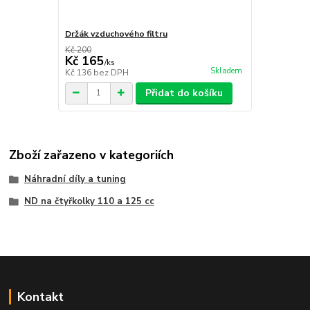
Držák vzduchového filtru
Kč 200
Kč 165
/
ks
Skladem
Kč 136
bez DPH
Přidat do košíku
Zboží zařazeno v kategoriích
Náhradní díly a tuning
ND na čtyřkolky 110 a 125 cc
Kontakt