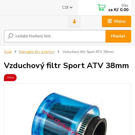
0
ks
CZK
za
Kč 0,00
Menu
Hledat
Úvod
Náhradní díly a tuning
Vzduchový filtr Sport ATV 38mm
Vzduchový filtr Sport ATV 38mm
Akce